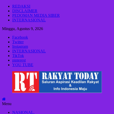
Lompat
REDAKSI
ke
DISCLAIMER
konten
PEDOMAN MEDIA SIBER
INTERNASIONAL
Minggu, Agustus 9, 2026
Facebook
Twitter
Instagram
INTERNASIONAL
TikTok
pinterest
YOU TUBE
Rakyat
Today
Saluran
aspirasi
keadilan
Menu
rakyat
dan
NASIONAL.