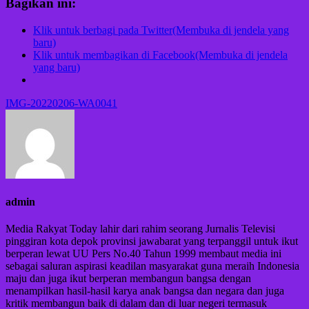
Bagikan ini:
Klik untuk berbagi pada Twitter(Membuka di jendela yang
baru)
Klik untuk membagikan di Facebook(Membuka di jendela
yang baru)
Navigasi
IMG-20220206-WA0041
pos
admin
Media Rakyat Today lahir dari rahim seorang Jurnalis Televisi
pinggiran kota depok provinsi jawabarat yang terpanggil untuk ikut
berperan lewat UU Pers No.40 Tahun 1999 membaut media ini
sebagai saluran aspirasi keadilan masyarakat guna meraih Indonesia
maju dan juga ikut berperan membangun bangsa dengan
menampilkan hasil-hasil karya anak bangsa dan negara dan juga
kritik membangun baik di dalam dan di luar negeri termasuk