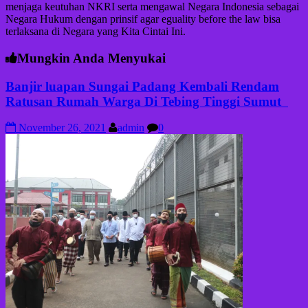
menjaga keutuhan NKRI serta mengawal Negara Indonesia sebagai
Negara Hukum dengan prinsif agar eguality before the law bisa
terlaksana di Negara yang Kita Cintai Ini.
Mungkin Anda Menyukai
Banjir luapan Sungai Padang Kembali Rendam
Ratusan Rumah Warga Di Tebing Tinggi Sumut
November 26, 2021
admin
0