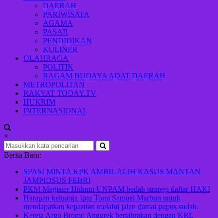
Indonesia
DAERAH
maju
PARIWISATA
AGAMA
PASAR
PENDIDIKAN
KULINER
OLAHRAGA
POLITIK
RAGAM BUDAYA ADAT DAERAH
METROPOLITAN
RAKYAT TODAY.TV
HUKRIM
INTERNASIONAL
×
Berita Baru:
SPASI MINTA KPK AMBIL ALIH KASUS MANTAN
JAMPIDSUS FEBRI
PKM Megister Hukum UNPAM bedah strategi daftar HAKI
Harapan keluarga Iptu Tomi Samuel Marbun untuk
mendapatkan kepastian melalui jalan damai pupus sudah.
Kereta Argo Bromo Anggrek bertabrakan dengan KRL