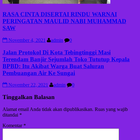
RASA CINTA DISERTAI RINDU WARNAI
PERINGATAN MAULID NABI MUHAMMAD
SAW
November 4, 2021
admin
0
Jalan Protokol Di Kota Tebingtinggi Masi
Terendam Banjir Sejumlah Toko Tututup Kepala
BPBD: Itu Akibat Warga Buat Saluran
Pembuangan Air Ke Sungai
November 22, 2021
admin
0
Tinggalkan Balasan
Alamat email Anda tidak akan dipublikasikan.
Ruas yang wajib
ditandai
*
Komentar
*