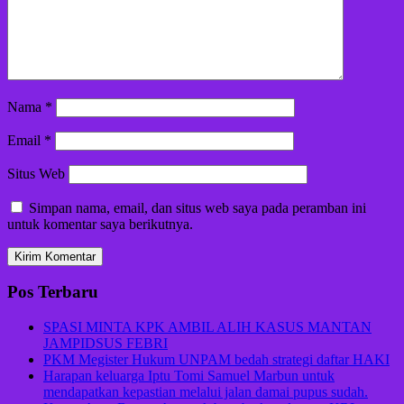
Nama
*
Email
*
Situs Web
Simpan nama, email, dan situs web saya pada peramban ini
untuk komentar saya berikutnya.
Pos Terbaru
SPASI MINTA KPK AMBIL ALIH KASUS MANTAN
JAMPIDSUS FEBRI
PKM Megister Hukum UNPAM bedah strategi daftar HAKI
Harapan keluarga Iptu Tomi Samuel Marbun untuk
mendapatkan kepastian melalui jalan damai pupus sudah.