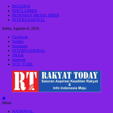
Lompat
REDAKSI
ke
DISCLAIMER
konten
PEDOMAN MEDIA SIBER
INTERNASIONAL
Sabtu, Agustus 8, 2026
Facebook
Twitter
Instagram
INTERNASIONAL
TikTok
pinterest
YOU TUBE
Rakyat
Today
Saluran
aspirasi
keadilan
Menu
rakyat
dan
NASIONAL.