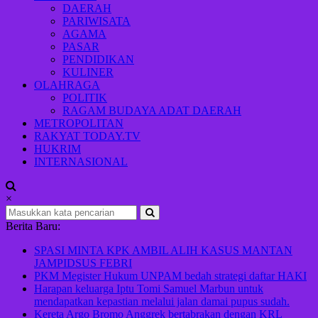
Indonesia
DAERAH
maju
PARIWISATA
AGAMA
PASAR
PENDIDIKAN
KULINER
OLAHRAGA
POLITIK
RAGAM BUDAYA ADAT DAERAH
METROPOLITAN
RAKYAT TODAY.TV
HUKRIM
INTERNASIONAL
×
Berita Baru:
SPASI MINTA KPK AMBIL ALIH KASUS MANTAN
JAMPIDSUS FEBRI
PKM Megister Hukum UNPAM bedah strategi daftar HAKI
Harapan keluarga Iptu Tomi Samuel Marbun untuk
mendapatkan kepastian melalui jalan damai pupus sudah.
Kereta Argo Bromo Anggrek bertabrakan dengan KRL