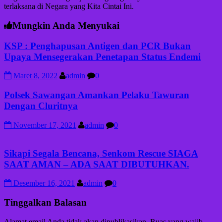
terlaksana di Negara yang Kita Cintai Ini.
Mungkin Anda Menyukai
KSP : Penghapusan Antigen dan PCR Bukan
Upaya Mensegerakan Penetapan Status Endemi
Maret 8, 2022
admin
0
Polsek Sawangan Amankan Pelaku Tawuran
Dengan Cluritnya
November 17, 2021
admin
0
Sikapi Segala Bencana, Senkom Rescue SIAGA
SAAT AMAN – ADA SAAT DIBUTUHKAN.
Desember 16, 2021
admin
0
Tinggalkan Balasan
Alamat email Anda tidak akan dipublikasikan.
Ruas yang wajib