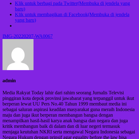
Klik untuk berbagi pada Twitter(Membuka di jendela yang
baru)
Klik untuk membagikan di Facebook(Membuka di jendela
yang baru)
Navigasi
IMG-20220207-WA0067
pos
admin
Media Rakyat Today lahir dari rahim seorang Jurnalis Televisi
pinggiran kota depok provinsi jawabarat yang terpanggil untuk ikut
berperan lewat UU Pers No.40 Tahun 1999 membaut media ini
sebagai saluran aspirasi keadilan masyarakat guna meraih Indonesia
maju dan juga ikut berperan membangun bangsa dengan
menampilkan hasil-hasil karya anak bangsa dan negara dan juga
kritik membangun baik di dalam dan di luar negeri termasuk
menjaga keutuhan NKRI serta mengawal Negara Indonesia sebagai
Negara Hukum dengan prinsif agar eguality before the law bisa