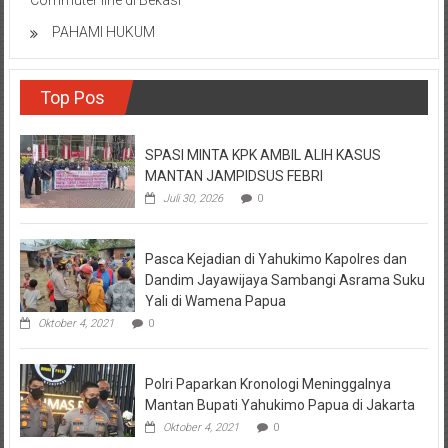
Commuter line di Bekasi
PAHAMI HUKUM
Top Pos
SPASI MINTA KPK AMBIL ALIH KASUS
MANTAN JAMPIDSUS FEBRI
Juli 30, 2026
0
Pasca Kejadian di Yahukimo Kapolres dan
Dandim Jayawijaya Sambangi Asrama Suku
Yali di Wamena Papua
Oktober 4, 2021
0
Polri Paparkan Kronologi Meninggalnya
Mantan Bupati Yahukimo Papua di Jakarta
Oktober 4, 2021
0