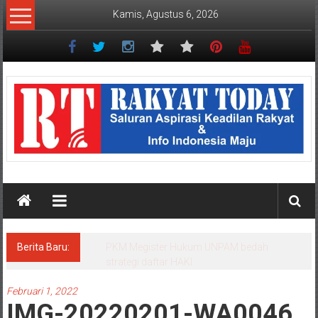
Lompat
Kamis, Agustus 6, 2026
ke
konten
Rakyat
Today
Saluran
aspirasi
keadilan
rakyat
dan
Indonesia
maju
Berita Baru:
PKM Megister Hukum UNPAM bedah
strategi daftar HAKI
Februari 1, 2022
IMG-20220201-WA0046