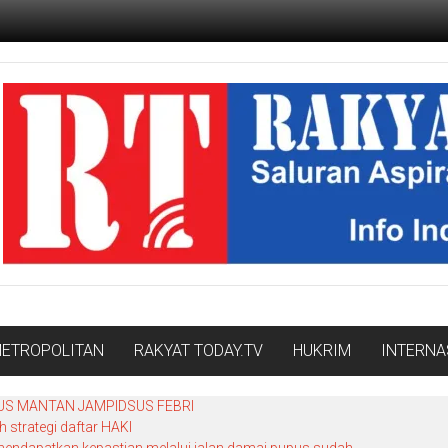
ETROPOLITAN
RAKYAT TODAY.TV
HUKRIM
INTERNA
SUS MANTAN JAMPIDSUS FEBRI
strategi daftar HAKI
endapatkan kepastian melalui jalan damai pupus sudah.