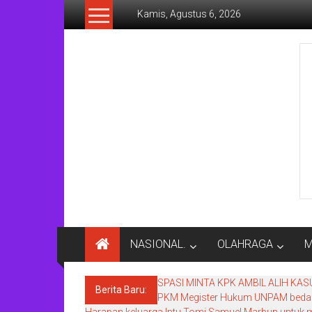
Lompat
Kamis, Agustus 6, 2026
ke
konten
Rakyat
Today
Saluran
aspirasi
keadilan
rakyat
dan
Indonesia
maju
NASIONAL.
OLAHRAGA
M
SPASI MINTA KPK AMBIL ALIH KA
Berita Baru:
PKM Megister Hukum UNPAM bedah 
Harapan keluarga Iptu Tomi Samuel Marbun untuk m