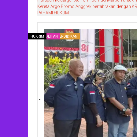
Kereta Argo Bromo Anggrek bertabrakan dengan KRL
PAHAMI HUKUM
HUKRIM
NASIONAL.
HUKRIM
METROPOLITAN
HUKRIM
PENDIDIKAN