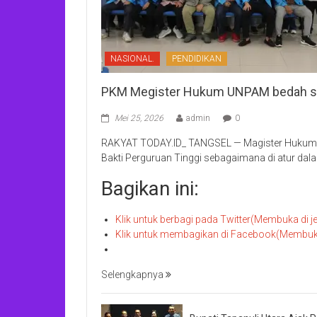
NASIONAL.
PENDIDIKAN
PKM Megister Hukum UNPAM bedah str
Mei 25, 2026
admin
0
RAKYAT TODAY.ID_ TANGSEL — Magister Hukum 
Bakti Perguruan Tinggi sebagaimana di atur da
Bagikan ini:
Klik untuk berbagi pada Twitter(Membuka di j
Klik untuk membagikan di Facebook(Membuka 
Selengkapnya