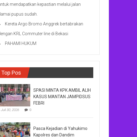
untuk mendapatkan kepastian melalui jalan
damai pupus sudah.
Kereta Argo Bromo Anggrek bertabrakan
dengan KRL Commuter line di Bekasi
PAHAMI HUKUM
Top Pos
SPASI MINTA KPK AMBIL ALIH
KASUS MANTAN JAMPIDSUS
FEBRI
Juli 30, 2026
0
Pasca Kejadian di Yahukimo
Kapolres dan Dandim