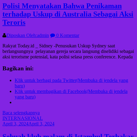
Polisi Menyatakan Bahwa Penikaman
terhadap Uskup di Australia Sebagai Aksi
Teroris
Diposkan Oleh:admin
0 Komentar
Rakyat Today.id _ Sidney -Penusukan Uskup Sydney saat
berlangsungnya pelayanan gereja secara langsung diselidiki sebagai
aksi terorisme potensial, kata polisi selasa press conference. Kepada
Bagikan ini:
Klik untuk berbagi pada Twitter(Membuka di jendela yang
baru)
Klik untuk membagikan di Facebook(Membuka di jendela
yang baru)
Baca selengkapnya
INTERNASIONAL
April 3, 2024
April 3, 2024
Sebuah klub malam di Istambul Terbakar