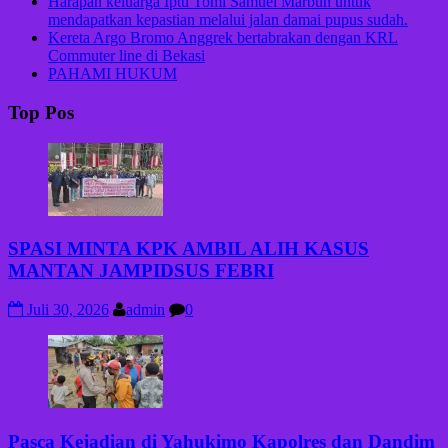
Harapan keluarga Iptu Tomi Samuel Marbun untuk
mendapatkan kepastian melalui jalan damai pupus sudah.
Kereta Argo Bromo Anggrek bertabrakan dengan KRL
Commuter line di Bekasi
PAHAMI HUKUM
Top Pos
SPASI MINTA KPK AMBIL ALIH KASUS
MANTAN JAMPIDSUS FEBRI
Juli 30, 2026
admin
0
Pasca Kejadian di Yahukimo Kapolres dan Dandim