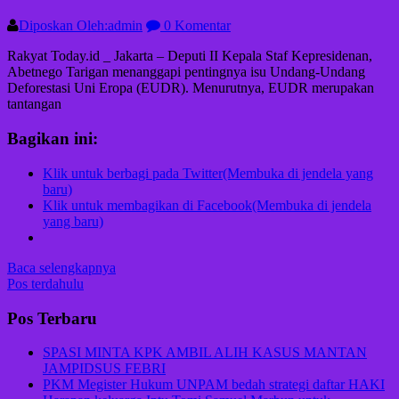
Diposkan Oleh:admin
0 Komentar
Rakyat Today.id _ Jakarta – Deputi II Kepala Staf Kepresidenan,
Abetnego Tarigan menanggapi pentingnya isu Undang-Undang
Deforestasi Uni Eropa (EUDR). Menurutnya, EUDR merupakan
tantangan
Bagikan ini:
Klik untuk berbagi pada Twitter(Membuka di jendela yang
baru)
Klik untuk membagikan di Facebook(Membuka di jendela
yang baru)
Baca selengkapnya
Navigasi
Pos terdahulu
pos
Pos Terbaru
SPASI MINTA KPK AMBIL ALIH KASUS MANTAN
JAMPIDSUS FEBRI
PKM Megister Hukum UNPAM bedah strategi daftar HAKI