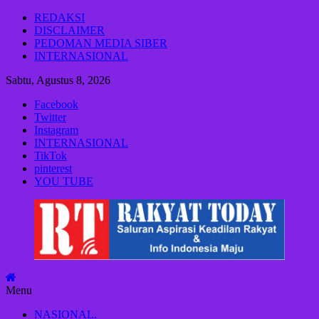
Lompat
REDAKSI
ke
DISCLAIMER
konten
PEDOMAN MEDIA SIBER
INTERNASIONAL
Sabtu, Agustus 8, 2026
Facebook
Twitter
Instagram
INTERNASIONAL
TikTok
pinterest
YOU TUBE
Rakyat
Today
Saluran
aspirasi
keadilan
Menu
rakyat
dan
NASIONAL.