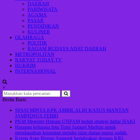
Indonesia
DAERAH
maju
PARIWISATA
AGAMA
PASAR
PENDIDIKAN
KULINER
OLAHRAGA
POLITIK
RAGAM BUDAYA ADAT DAERAH
METROPOLITAN
RAKYAT TODAY.TV
HUKRIM
INTERNASIONAL
×
Berita Baru:
SPASI MINTA KPK AMBIL ALIH KASUS MANTAN
JAMPIDSUS FEBRI
PKM Megister Hukum UNPAM bedah strategi daftar HAKI
Harapan keluarga Iptu Tomi Samuel Marbun untuk
mendapatkan kepastian melalui jalan damai pupus sudah.
Kereta Argo Bromo Anggrek bertabrakan dengan KRL