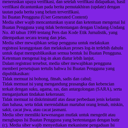
meneruskan upaya verifikasi, dan setelah verifikasi didapatkan, hasil
verifikasi dicantumkan pada berita pemutakhiran (update) dengan
tautan pada berita yang belum terverifikasi.
Isi Buatan Pengguna (User Generated Content)
Media siber wajib mencantumkan syarat dan ketentuan mengenai Isi
Buatan Pengguna yang tidak bertentangan dengan Undang-Undang
No. 40 tahun 1999 tentang Pers dan Kode Etik Jurnalistik, yang
ditempatkan secara terang dan jelas.
Media siber mewajibkan setiap pengguna untuk melakukan
registrasi keanggotaan dan melakukan proses log-in terlebih dahulu
untuk dapat mempublikasikan semua bentuk Isi Buatan Pengguna.
Ketentuan mengenai log-in akan diatur lebih lanjut.
Dalam registrasi tersebut, media siber mewajibkan pengguna
memberi persetujuan tertulis bahwa Isi Buatan Pengguna yang
dipublikasikan:
Tidak memuat isi bohong, fitnah, sadis dan cabul;
Tidak memuat isi yang mengandung prasangka dan kebencian
terkait dengan suku, agama, ras, dan antargolongan (SARA), serta
menganjurkan tindakan kekerasan;
Tidak memuat isi diskriminatif atas dasar perbedaan jenis kelamin
dan bahasa, serta tidak merendahkan martabat orang lemah, miskin,
sakit, cacat jiwa, atau cacat jasmani.
Media siber memiliki kewenangan mutlak untuk mengedit atau
menghapus Isi Buatan Pengguna yang bertentangan dengan butir
(c). Media siber wajib menyediakan mekanisme pengaduan Isi