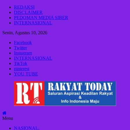
Lompat
REDAKSI
ke
DISCLAIMER
konten
PEDOMAN MEDIA SIBER
INTERNASIONAL
Senin, Agustus 10, 2026
Facebook
Twitter
Instagram
INTERNASIONAL
TikTok
pinterest
YOU TUBE
Rakyat
Today
Saluran
aspirasi
keadilan
Menu
rakyat
dan
NASIONAL.