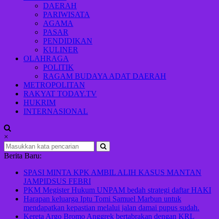
Indonesia
DAERAH
maju
PARIWISATA
AGAMA
PASAR
PENDIDIKAN
KULINER
OLAHRAGA
POLITIK
RAGAM BUDAYA ADAT DAERAH
METROPOLITAN
RAKYAT TODAY.TV
HUKRIM
INTERNASIONAL
×
Berita Baru:
SPASI MINTA KPK AMBIL ALIH KASUS MANTAN
JAMPIDSUS FEBRI
PKM Megister Hukum UNPAM bedah strategi daftar HAKI
Harapan keluarga Iptu Tomi Samuel Marbun untuk
mendapatkan kepastian melalui jalan damai pupus sudah.
Kereta Argo Bromo Anggrek bertabrakan dengan KRL