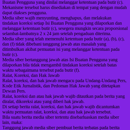
Buatan Pengguna yang dinilai melanggar ketentuan pada butir (c).
Mekanisme tersebut harus disediakan di tempat yang dengan mudah
dapat diakses pengguna.
Media siber wajib menyunting, menghapus, dan melakukan
tindakan koreksi setiap Isi Buatan Pengguna yang dilaporkan dan
melanggar ketentuan butir (c), sesegera mungkin secara proporsional
selambat-lambatnya 2 x 24 jam setelah pengaduan diterima.
Media siber yang telah memenuhi ketentuan pada butir (a), (b), (c),
dan (f) tidak dibebani tanggung jawab atas masalah yang
ditimbulkan akibat pemuatan isi yang melanggar ketentuan pada
butir (c).
Media siber bertanggung jawab atas Isi Buatan Pengguna yang
dilaporkan bila tidak mengambil tindakan koreksi setelah batas
waktu sebagaimana tersebut pada butir (f).
Ralat, Koreksi, dan Hak Jawab
Ralat, koreksi, dan hak jawab mengacu pada Undang-Undang Pers,
Kode Etik Jurnalistik, dan Pedoman Hak Jawab yang ditetapkan
Dewan Pers.
Ralat, koreksi dan atau hak jawab wajib ditautkan pada berita yang
diralat, dikoreksi atau yang diberi hak jawab.
Di setiap berita ralat, koreksi, dan hak jawab wajib dicantumkan
waktu pemuatan ralat, koreksi, dan atau hak jawab tersebut.
Bila suatu berita media siber tertentu disebarluaskan media siber
lain, maka:
Tanggung jawab media siber pembuat berita terbatas pada berita