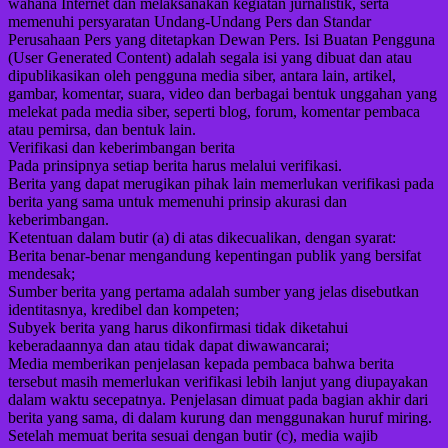
wahana Internet dan melaksanakan kegiatan jurnalistik, serta
memenuhi persyaratan Undang-Undang Pers dan Standar
Perusahaan Pers yang ditetapkan Dewan Pers. Isi Buatan Pengguna
(User Generated Content) adalah segala isi yang dibuat dan atau
dipublikasikan oleh pengguna media siber, antara lain, artikel,
gambar, komentar, suara, video dan berbagai bentuk unggahan yang
melekat pada media siber, seperti blog, forum, komentar pembaca
atau pemirsa, dan bentuk lain.
Verifikasi dan keberimbangan berita
Pada prinsipnya setiap berita harus melalui verifikasi.
Berita yang dapat merugikan pihak lain memerlukan verifikasi pada
berita yang sama untuk memenuhi prinsip akurasi dan
keberimbangan.
Ketentuan dalam butir (a) di atas dikecualikan, dengan syarat:
Berita benar-benar mengandung kepentingan publik yang bersifat
mendesak;
Sumber berita yang pertama adalah sumber yang jelas disebutkan
identitasnya, kredibel dan kompeten;
Subyek berita yang harus dikonfirmasi tidak diketahui
keberadaannya dan atau tidak dapat diwawancarai;
Media memberikan penjelasan kepada pembaca bahwa berita
tersebut masih memerlukan verifikasi lebih lanjut yang diupayakan
dalam waktu secepatnya. Penjelasan dimuat pada bagian akhir dari
berita yang sama, di dalam kurung dan menggunakan huruf miring.
Setelah memuat berita sesuai dengan butir (c), media wajib