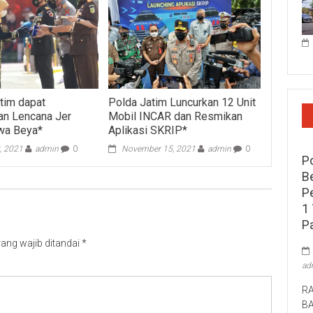
tim dapat
Polda Jatim Luncurkan 12 Unit
an Lencana Jer
Mobil INCAR dan Resmikan
wa Beya*
Aplikasi SKRIP*
, 2021
admin
0
November 15, 2021
admin
0
P
B
P
1 
P
ang wajib ditandai
*
ad
RA
B