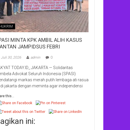
HUKRIM
PASI MINTA KPK AMBIL ALIH KASUS
ANTAN JAMPIDSUS FEBRI
Juli 30, 2026
admin
0
KYAT TODAY.ID_ JAKARTA — Solidaritas
mbela Advokat Seluruh Indonesia (SPASI)
ndatangi markas merah putih lembaga ati rasua
i di jakarta dengan meminta agar independensi
re this...
agikan ini: