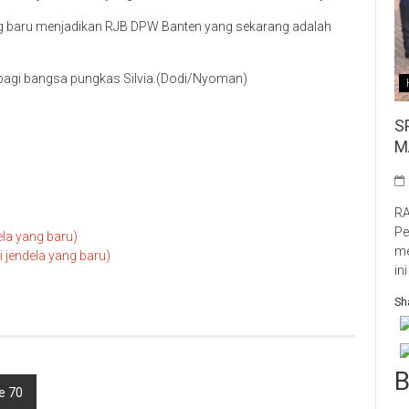
 baru menjadikan RJB DPW Banten yang sekarang adalah
bagi bangsa pungkas Silvia.(Dodi/Nyoman)
S
M
RA
Pe
ela yang baru)
me
jendela yang baru)
in
Sha
B
e 70