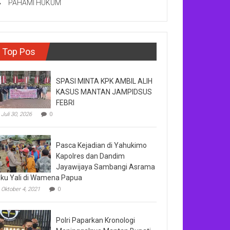
PAHAMI HUKUM
Top Pos
SPASI MINTA KPK AMBIL ALIH
KASUS MANTAN JAMPIDSUS
FEBRI
Juli 30, 2026
0
Pasca Kejadian di Yahukimo
Kapolres dan Dandim
Jayawijaya Sambangi Asrama
ku Yali di Wamena Papua
Oktober 4, 2021
0
Polri Paparkan Kronologi