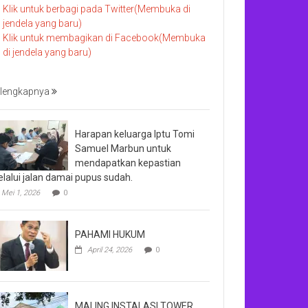
Klik untuk berbagi pada Twitter(Membuka di
jendela yang baru)
Klik untuk membagikan di Facebook(Membuka
di jendela yang baru)
lengkapnya
Harapan keluarga Iptu Tomi
Samuel Marbun untuk
mendapatkan kepastian
lalui jalan damai pupus sudah.
Mei 1, 2026
0
PAHAMI HUKUM
April 24, 2026
0
MALING INSTALASI TOWER