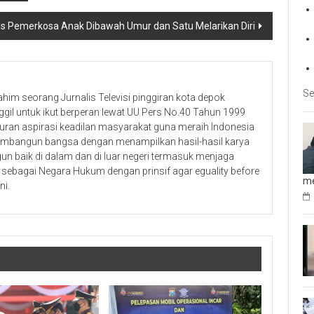
s Pemerkosa Anak Dibawah Umur dan Satu Melarikan Diri
Se
ahim seorang Jurnalis Televisi pinggiran kota depok
ggil untuk ikut berperan lewat UU Pers No.40 Tahun 1999
uran aspirasi keadilan masyarakat guna meraih Indonesia
membangun bangsa dengan menampilkan hasil-hasil karya
n baik di dalam dan di luar negeri termasuk menjaga
sebagai Negara Hukum dengan prinsif agar eguality before
me
ni.