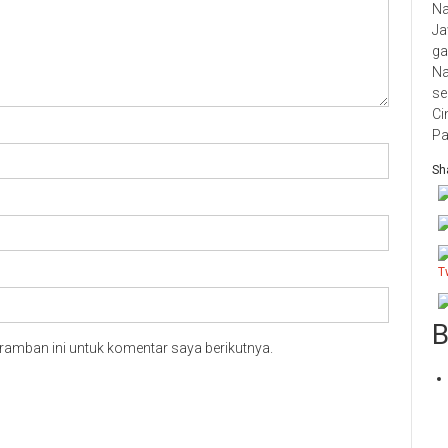
Na
Ja
ga
Na
se
Ci
Pa
Sha
B
ramban ini untuk komentar saya berikutnya.