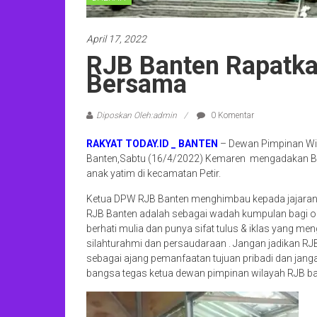
April 17, 2022
RJB Banten Rapatka
Bersama
Diposkan Oleh:admin
0 Komentar
RAKYAT TODAY.ID _ BANTEN
– Dewan Pimpinan Wi
Banten,Sabtu (16/4/2022) Kemaren mengadakan B
anak yatim di kecamatan Petir.
Ketua DPW RJB Banten menghimbau kepada jajara
RJB Banten adalah sebagai wadah kumpulan bagi 
berhati mulia dan punya sifat tulus & iklas yang men
silahturahmi dan persaudaraan . Jangan jadikan RJ
sebagai ajang pemanfaatan tujuan pribadi dan jang
bangsa tegas ketua dewan pimpinan wilayah RJB ba