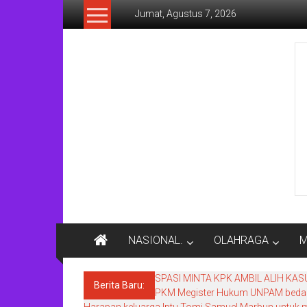
Lompat
Jumat, Agustus 7, 2026
ke
konten
Rakyat
Today
Saluran
aspirasi
keadilan
rakyat
dan
Indonesia
maju
NASIONAL.
OLAHRAGA
M
SPASI MINTA KPK AMBIL ALIH KA
Berita Baru:
PKM Megister Hukum UNPAM bedah 
Harapan keluarga Iptu Tomi Samuel Marbun untuk m