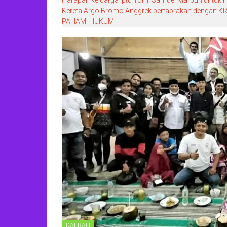
Kereta Argo Bromo Anggrek bertabrakan dengan KRL
PAHAMI HUKUM
DAERAH