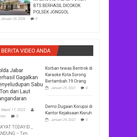
BTS BERHASIL DICOKOK
POLSEK JONGGOL
Januari 29, 2026
0
BERITA VIDEO ANDA
Korban tewas Bentrok di
olda Jabar
Karaoke Kota Sorong
erhasil Gagalkan
Bertambah 19 Orang
enyeludupan Sabu
Januari 25, 2022
0
Ton dari Laut
angandaran
Demo Dugaan Korupsi di
Maret 17, 2022
Kantor Kejaksaan Kisruh
min
0
Januari 24, 2022
0
KYAT TODAY.ID _
ANDUNG – Tim