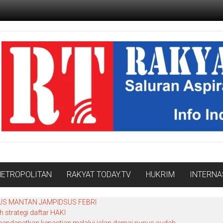
ETROPOLITAN
RAKYAT TODAY.TV
HUKRIM
INTERNA
SUS MANTAN JAMPIDSUS FEBRI
strategi daftar HAKI
endapatkan kepastian melalui jalan damai pupus sudah.