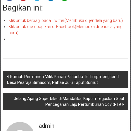
Bagikan ini:
Klik untuk berbagi pada Twitter(Membuka di jendela yang baru)
Klik untuk membagikan di Facebook(Membuka di jendela yang
baru)
Navigasi
Rumah Permanen Milik Parian Pasaribu Tertimpa longsor di
Desa Pearaja Simasom, Pahae Julu.Taput Sumut
pos
Jelang Ajang Superbike di Mandalika, Kapolri Tegaskan Soal
Pencegahan Laju Pertumbuhan Covid-19
admin