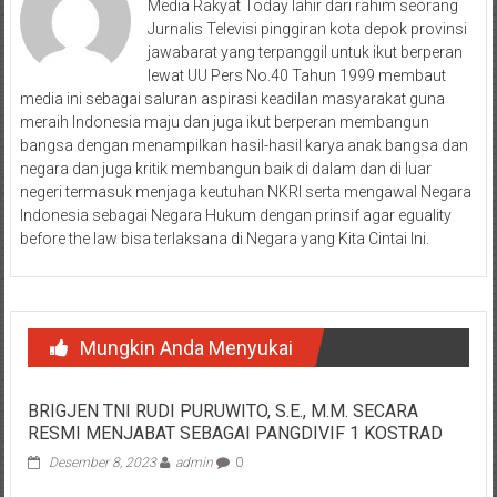
Media Rakyat Today lahir dari rahim seorang
Jurnalis Televisi pinggiran kota depok provinsi
jawabarat yang terpanggil untuk ikut berperan
lewat UU Pers No.40 Tahun 1999 membaut
media ini sebagai saluran aspirasi keadilan masyarakat guna
meraih Indonesia maju dan juga ikut berperan membangun
bangsa dengan menampilkan hasil-hasil karya anak bangsa dan
negara dan juga kritik membangun baik di dalam dan di luar
negeri termasuk menjaga keutuhan NKRI serta mengawal Negara
Indonesia sebagai Negara Hukum dengan prinsif agar eguality
before the law bisa terlaksana di Negara yang Kita Cintai Ini.
Mungkin Anda Menyukai
BRIGJEN TNI RUDI PURUWITO, S.E., M.M. SECARA
RESMI MENJABAT SEBAGAI PANGDIVIF 1 KOSTRAD
Desember 8, 2023
admin
0