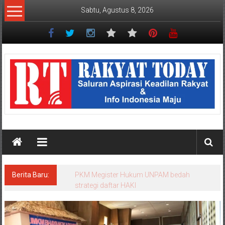
Lompat
Sabtu, Agustus 8, 2026
ke
konten
Rakyat
Today
Saluran
aspirasi
keadilan
rakyat
dan
Indonesia
maju
Berita Baru:
PKM Megister Hukum UNPAM bedah
strategi daftar HAKI