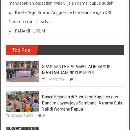
mendapatkan kepastian melalui jalan damai pupus sudah.
Kereta Argo Bromo Anggrek bertabrakan dengan KRL
Commuter line di Bekasi
PAHAMI HUKUM
Top Pos
SPASI MINTA KPK AMBIL ALIH KASUS
MANTAN JAMPIDSUS FEBRI
Juli 30, 2026
0
Pasca Kejadian di Yahukimo Kapolres dan
Dandim Jayawijaya Sambangi Asrama Suku
Yali di Wamena Papua
Oktober 4, 2021
0