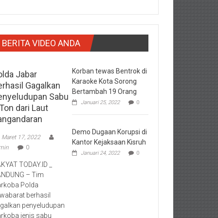
BERITA VIDEO ANDA
Korban tewas Bentrok di
olda Jabar
Karaoke Kota Sorong
erhasil Gagalkan
Bertambah 19 Orang
enyeludupan Sabu
Januari 25, 2022
0
Ton dari Laut
angandaran
Demo Dugaan Korupsi di
Maret 17, 2022
Kantor Kejaksaan Kisruh
min
0
Januari 24, 2022
0
KYAT TODAY.ID _
ANDUNG – Tim
rkoba Polda
wabarat berhasil
galkan penyeludupan
rkoba jenis sabu