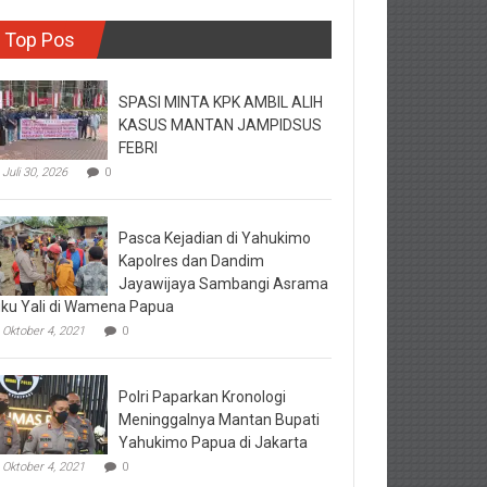
Top Pos
SPASI MINTA KPK AMBIL ALIH
KASUS MANTAN JAMPIDSUS
FEBRI
Juli 30, 2026
0
Pasca Kejadian di Yahukimo
Kapolres dan Dandim
Jayawijaya Sambangi Asrama
ku Yali di Wamena Papua
Oktober 4, 2021
0
Polri Paparkan Kronologi
Meninggalnya Mantan Bupati
Yahukimo Papua di Jakarta
Oktober 4, 2021
0