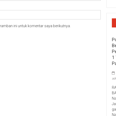
ramban ini untuk komentar saya berikutnya.
P
B
P
1 
P
ad
RA
B
Na
Ja
ga
Na