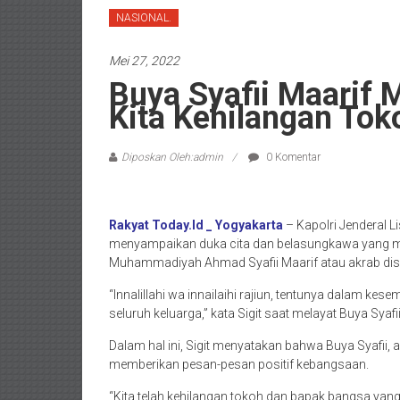
NASIONAL.
Mei 27, 2022
Buya Syafii Maarif M
Kita Kehilangan To
Diposkan Oleh:admin
0 Komentar
Rakyat Today.Id _ Yogyakarta
– Kapolri Jenderal Li
menyampaikan duka cita dan belasungkawa yang 
Muhammadiyah Ahmad Syafii Maarif atau akrab disa
“Innalillahi wa innailaihi rajiun, tentunya dalam k
seluruh keluarga,” kata Sigit saat melayat Buya Sya
Dalam hal ini, Sigit menyatakan bahwa Buya Syafii
memberikan pesan-pesan positif kebangsaan.
“Kita telah kehilangan tokoh dan bapak bangsa yan