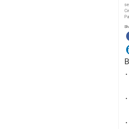
se
Ci
Pa
Sha
B