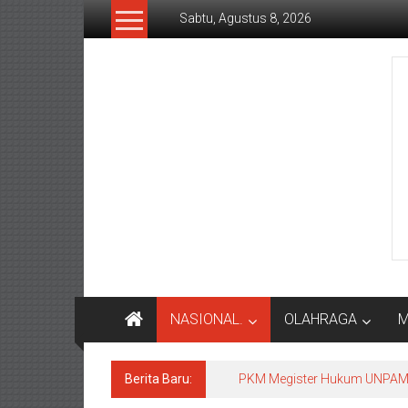
Lompat
Sabtu, Agustus 8, 2026
ke
konten
Rakyat
Today
Saluran
aspirasi
keadilan
rakyat
dan
Indonesia
maju
NASIONAL.
OLAHRAGA
M
Berita Baru:
PKM Megister Hukum UNPAM b