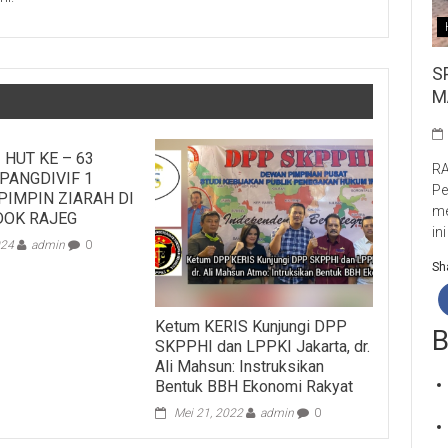
S
M
 HUT KE – 63
RA
PANGDIVIF 1
Pe
PIMPIN ZIARAH DI
me
OK RAJEG
in
024
admin
0
Sha
Ketum KERIS Kunjungi DPP
B
SKPPHI dan LPPKI Jakarta, dr.
Ali Mahsun: Instruksikan
Bentuk BBH Ekonomi Rakyat
Mei 21, 2022
admin
0