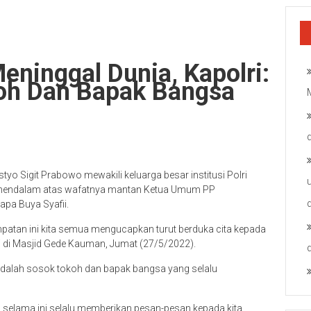
eninggal Dunia, Kapolri:
koh Dan Bapak Bangsa
styo Sigit Prabowo mewakili keluarga besar institusi Polri
mendalam atas wafatnya mantan Ketua Umum PP
pa Buya Syafii.
esempatan ini kita semua mengucapkan turut berduka cita kepada
fii di Masjid Gede Kauman, Jumat (27/5/2022).
, adalah sosok tokoh dan bapak bangsa yang selalu
g selama ini selalu memberikan pesan-pesan kepada kita