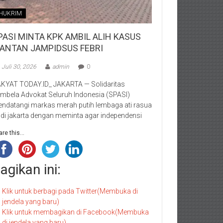
HUKRIM
PASI MINTA KPK AMBIL ALIH KASUS
ANTAN JAMPIDSUS FEBRI
Juli 30, 2026
admin
0
KYAT TODAY.ID_ JAKARTA — Solidaritas
mbela Advokat Seluruh Indonesia (SPASI)
ndatangi markas merah putih lembaga ati rasua
i di jakarta dengan meminta agar independensi
re this...
agikan ini:
Klik untuk berbagi pada Twitter(Membuka di
jendela yang baru)
Klik untuk membagikan di Facebook(Membuka
di jendela yang baru)