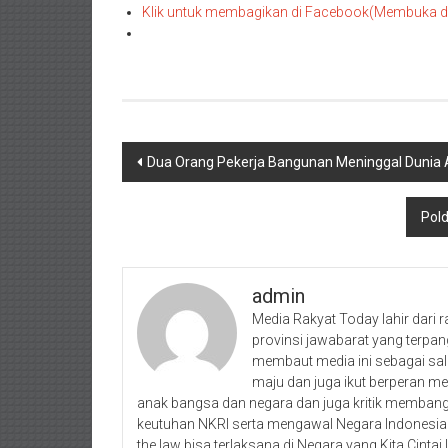
Klik untuk membagikan di Facebook(Membuka di 
Navigasi
Dua Orang Pekerja Bangunan Meninggal Dunia A
pos
Pold
admin
Media Rakyat Today lahir dari r
provinsi jawabarat yang terpan
membaut media ini sebagai sal
maju dan juga ikut berperan 
anak bangsa dan negara dan juga kritik membangu
keutuhan NKRI serta mengawal Negara Indonesia 
the law bisa terlaksana di Negara yang Kita Cintai I