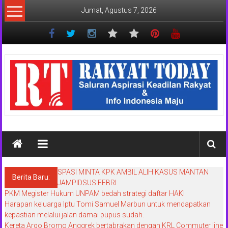
Lompat
Jumat, Agustus 7, 2026
ke
konten
Rakyat
Today
Saluran
aspirasi
keadilan
rakyat
dan
Indonesia
SPASI MINTA KPK AMBIL ALIH KASUS MANTAN
maju
Berita Baru:
JAMPIDSUS FEBRI
PKM Megister Hukum UNPAM bedah strategi daftar HAKI
Harapan keluarga Iptu Tomi Samuel Marbun untuk mendapatkan
kepastian melalui jalan damai pupus sudah.
Kereta Argo Bromo Anggrek bertabrakan dengan KRL Commuter line