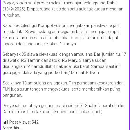
Bogor, roboh saat proses belajar-mengajar berlangsung, Rabu
(10/9/2025). Empat ruang kelas dan satu aula tak kuasa menahan
runtuhan.
Kapolsek Cileungsi Kompol Edison mengatakan peristiwa terjadi
mendadak. “Siswa sedang ada kegiatan belajar-mengajar, empat
kelas di atas dan satu aula. Tiba-tiba roboh, lalu kami mendapat
laporan dan langsung ke lokasi,” ujarnya.
Sebanyak 35 siswa dievakuasi dengan ambulans. Dari jumlah itu, 17
dirawat di RS Tamrin dan satu di RS Mary. Sisanya sudah
dipulangkan. “Alhamdulillah, tidak ada luka berat. Sampai saat ini
guru juga tidak ada yang jadi korban,” tambah Edison.
Sedikitnya 10 ambulans disiagakan. Tim pemadam kebakaran dan
PLN juga turun tangan mengevakuasi serta membersihkan puing
bangunan.
Penyebab runtuhnya gedung masih diselidiki. Saat ini aparat dan tim
Damkar masih melakukan pembersihan di lokasi ( pul )
Post Views:
542
Share this...