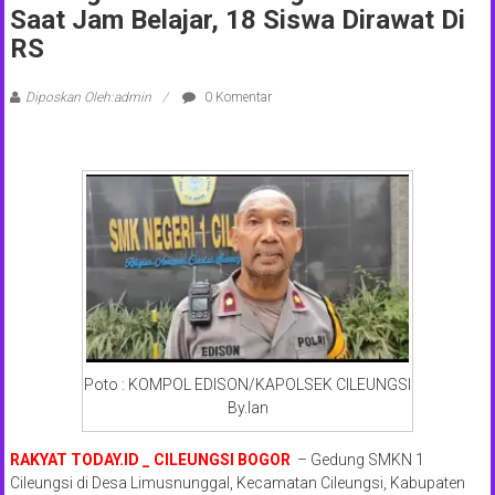
Saat Jam Belajar, 18 Siswa Dirawat Di
RS
Diposkan Oleh:admin
0 Komentar
Poto : KOMPOL EDISON/KAPOLSEK CILEUNGSI
By.Ian
RAKYAT TODAY.ID _ CILEUNGSI BOGOR
– Gedung SMKN 1
Cileungsi di Desa Limusnunggal, Kecamatan Cileungsi, Kabupaten