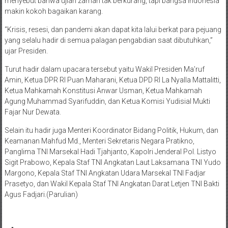
menyebut bahwa ujian zaman tak berkurang, tapi bangsa Indonesia
makin kokoh bagaikan karang.
“Krisis, resesi, dan pandemi akan dapat kita lalui berkat para pejuang
yang selalu hadir di semua palagan pengabdian saat dibutuhkan,”
ujar Presiden.
Turut hadir dalam upacara tersebut yaitu Wakil Presiden Ma’ruf
Amin, Ketua DPR RI Puan Maharani, Ketua DPD RI La Nyalla Mattalitti,
Ketua Mahkamah Konstitusi Anwar Usman, Ketua Mahkamah
Agung Muhammad Syarifuddin, dan Ketua Komisi Yudisial Mukti
Fajar Nur Dewata.
Selain itu hadir juga Menteri Koordinator Bidang Politik, Hukum, dan
Keamanan Mahfud Md., Menteri Sekretaris Negara Pratikno,
Panglima TNI Marsekal Hadi Tjahjanto, Kapolri Jenderal Pol. Listyo
Sigit Prabowo, Kepala Staf TNI Angkatan Laut Laksamana TNI Yudo
Margono, Kepala Staf TNI Angkatan Udara Marsekal TNI Fadjar
Prasetyo, dan Wakil Kepala Staf TNI Angkatan Darat Letjen TNI Bakti
Agus Fadjari.(Parulian)