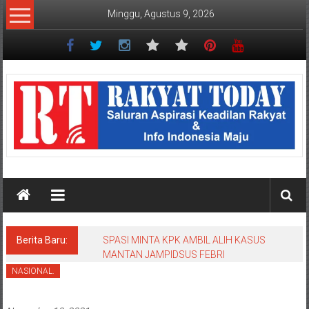
Lompat
Minggu, Agustus 9, 2026
ke
konten
Rakyat
Today
Saluran
aspirasi
keadilan
rakyat
dan
Indonesia
maju
Berita Baru:
SPASI MINTA KPK AMBIL ALIH KASUS
MANTAN JAMPIDSUS FEBRI
NASIONAL.