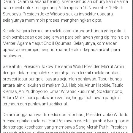
Danuri. Dalam suasana hening, sirene kemudian dibunyikan selama
satu menit untuk mengenang Pertempuran 10 November 1945 di
Surabaya. Presiden Joko Widodo selaku inspektur upacara
selanjutnya memimpin prosesi mengheningkan cipta.
Kepala Negara kemudian meletakkan karangan bunga yang diikuti
oleh pembacaan doa bagi arwah para pahlawan yang dipimpin oleh
Menteri Agama Yaqut Cholil Qoumas. Selanjutnya, komandan
upacara memimpin penghormatan terakhir kepada arwah para
pahlawan.
Setelah itu, Presiden Jokowi bersama Wakil Presiden Ma’ruf Amin
dengan didampingi oleh sejumlah jajaran terkait melaksanakan
prosesi tabur bunga di pusara sejumlah pahlawan. Tabur bunga
antara lain dilakukan di makam B.J. Habibie, Ainun Habibie, Taufiq
Kiemas, Ani Yudhoyono, Umar Wirahadikusumah, Soedarmono,
Adam Malik, para pahlawan revolusi, hingga pahlawan pangkat
terendah dan pahlawan tak dikenal.
Dalam unggahannya di media sosial pribadi, Presiden Joko Widodo
menyampaikan selamat Hari Pahlawan disertai gambar Bung Tomo
dan tenaga kesehatan yang membawa Sang Merah Putih. Presiden