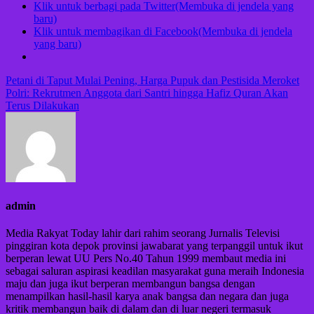
Klik untuk berbagi pada Twitter(Membuka di jendela yang
baru)
Klik untuk membagikan di Facebook(Membuka di jendela
yang baru)
Navigasi
Petani di Taput Mulai Pening, Harga Pupuk dan Pestisida Meroket
Polri: Rekrutmen Anggota dari Santri hingga Hafiz Quran Akan
pos
Terus Dilakukan
admin
Media Rakyat Today lahir dari rahim seorang Jurnalis Televisi
pinggiran kota depok provinsi jawabarat yang terpanggil untuk ikut
berperan lewat UU Pers No.40 Tahun 1999 membaut media ini
sebagai saluran aspirasi keadilan masyarakat guna meraih Indonesia
maju dan juga ikut berperan membangun bangsa dengan
menampilkan hasil-hasil karya anak bangsa dan negara dan juga
kritik membangun baik di dalam dan di luar negeri termasuk