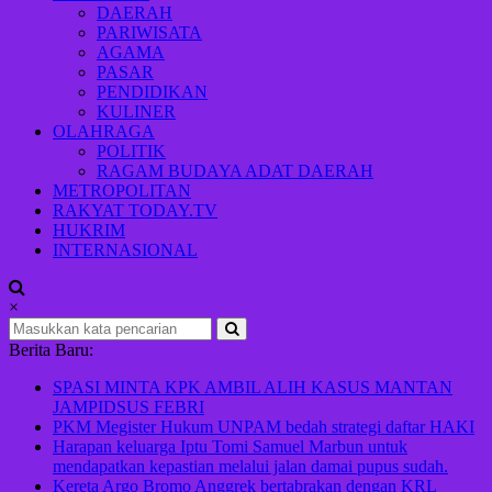
Indonesia
DAERAH
maju
PARIWISATA
AGAMA
PASAR
PENDIDIKAN
KULINER
OLAHRAGA
POLITIK
RAGAM BUDAYA ADAT DAERAH
METROPOLITAN
RAKYAT TODAY.TV
HUKRIM
INTERNASIONAL
×
Berita Baru:
SPASI MINTA KPK AMBIL ALIH KASUS MANTAN
JAMPIDSUS FEBRI
PKM Megister Hukum UNPAM bedah strategi daftar HAKI
Harapan keluarga Iptu Tomi Samuel Marbun untuk
mendapatkan kepastian melalui jalan damai pupus sudah.
Kereta Argo Bromo Anggrek bertabrakan dengan KRL