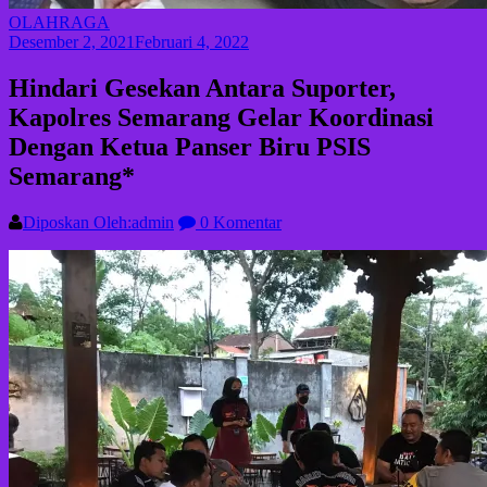
OLAHRAGA
Desember 2, 2021
Februari 4, 2022
Hindari Gesekan Antara Suporter,
Kapolres Semarang Gelar Koordinasi
Dengan Ketua Panser Biru PSIS
Semarang*
Diposkan Oleh:admin
0 Komentar