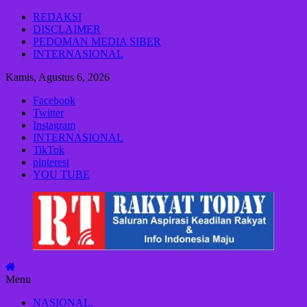
Lompat
REDAKSI
ke
DISCLAIMER
konten
PEDOMAN MEDIA SIBER
INTERNASIONAL
Kamis, Agustus 6, 2026
Facebook
Twitter
Instagram
INTERNASIONAL
TikTok
pinterest
YOU TUBE
Rakyat
Today
Saluran
aspirasi
keadilan
Menu
rakyat
dan
NASIONAL.