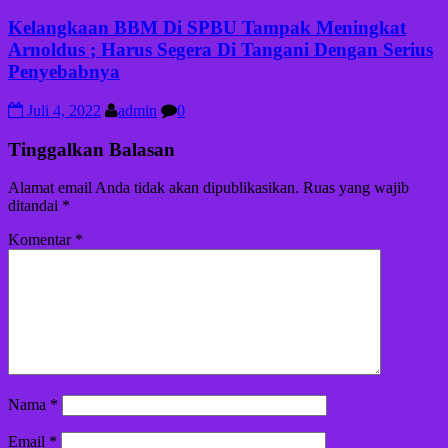
Kelangkaan BBM Di SPBU Tampak Meningkat
Arnoldus ; Harus Segera Di Tangani Dengan Serius
Penyebabnya
Juli 4, 2022
admin
0
Tinggalkan Balasan
Alamat email Anda tidak akan dipublikasikan.
Ruas yang wajib
ditandai
*
Komentar
*
Nama
*
Email
*