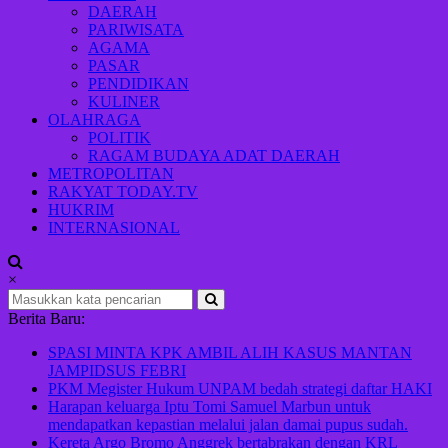
Indonesia
DAERAH
maju
PARIWISATA
AGAMA
PASAR
PENDIDIKAN
KULINER
OLAHRAGA
POLITIK
RAGAM BUDAYA ADAT DAERAH
METROPOLITAN
RAKYAT TODAY.TV
HUKRIM
INTERNASIONAL
×
Berita Baru:
SPASI MINTA KPK AMBIL ALIH KASUS MANTAN
JAMPIDSUS FEBRI
PKM Megister Hukum UNPAM bedah strategi daftar HAKI
Harapan keluarga Iptu Tomi Samuel Marbun untuk
mendapatkan kepastian melalui jalan damai pupus sudah.
Kereta Argo Bromo Anggrek bertabrakan dengan KRL