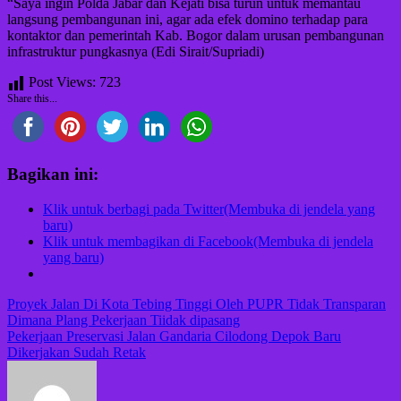
“Saya ingin Polda Jabar dan Kejati bisa turun untuk memantau
langsung pembangunan ini, agar ada efek domino terhadap para
kontaktor dan pemerintah Kab. Bogor dalam urusan pembangunan
infrastruktur pungkasnya (Edi Sirait/Supriadi)
Post Views:
723
Share this...
Bagikan ini:
Klik untuk berbagi pada Twitter(Membuka di jendela yang
baru)
Klik untuk membagikan di Facebook(Membuka di jendela
yang baru)
Navigasi
Proyek Jalan Di Kota Tebing Tinggi Oleh PUPR Tidak Transparan
Dimana Plang Pekerjaan Tiidak dipasang
pos
Pekerjaan Preservasi Jalan Gandaria Cilodong Depok Baru
Dikerjakan Sudah Retak