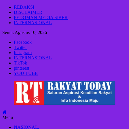
Lompat
REDAKSI
ke
DISCLAIMER
konten
PEDOMAN MEDIA SIBER
INTERNASIONAL
Senin, Agustus 10, 2026
Facebook
Twitter
Instagram
INTERNASIONAL
TikTok
pinterest
YOU TUBE
Rakyat
Today
Saluran
aspirasi
keadilan
Menu
rakyat
dan
NASIONAL.