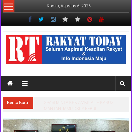
Lompat
Kamis, Agustus 6, 2026
ke
konten
Rakyat
Today
Saluran
aspirasi
keadilan
rakyat
dan
Indonesia
maju
Berita Baru:
PKM Megister Hukum UNPAM bedah
strategi daftar HAKI