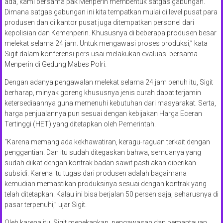
ada, kami bersama pak Menperin membentuk satgas gabungan.
Dimana satgas gabungan ini kita tempatkan mulai di level pusat para
produsen dan di kantor pusat juga ditempatkan personel dari
kepolisian dan Kemenperin. Khususnya di beberapa produsen besar
melekat selama 24 jam. Untuk mengawasi proses produksi,” kata
Sigit dalam konferensi pers usai melakukan evaluasi bersama
Menperin di Gedung Mabes Polri.
Dengan adanya pengawalan melekat selama 24 jam penuh itu, Sigit
berharap, minyak goreng khususnya jenis curah dapat terjamin
ketersediaannya guna memenuhi kebutuhan dari masyarakat. Serta,
harga penjualannya pun sesuai dengan kebijakan Harga Eceran
Tertinggi (HET) yang ditetapkan oleh Pemerintah.
“Karena memang ada kekhawatiran, keragu-raguan terkait dengan
penggantian. Dan itu sudah ditegaskan bahwa, semuanya yang
sudah diikat dengan kontrak badan sawit pasti akan diberikan
subsidi. Karena itu tugas dari produsen adalah bagaimana
kemudian memastikan produksinya sesuai dengan kontrak yang
telah ditetapkan. Kalau ini bisa berjalan 50 persen saja, seharusnya di
pasar terpenuhi,” ujar Sigit.
Oleh karena itu, Sigit menekankan, pengawasan dan pemantauan