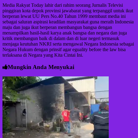
Media Rakyat Today lahir dari rahim seorang Jurnalis Televisi
pinggiran kota depok provinsi jawabarat yang terpanggil untuk ikut
berperan lewat UU Pers No.40 Tahun 1999 membaut media ini
sebagai saluran aspirasi keadilan masyarakat guna meraih Indonesia
maju dan juga ikut berperan membangun bangsa dengan
menampilkan hasil-hasil karya anak bangsa dan negara dan juga
kritik membangun baik di dalam dan di luar negeri termasuk
menjaga keutuhan NKRI serta mengawal Negara Indonesia sebagai
Negara Hukum dengan prinsif agar eguality before the law bisa
terlaksana di Negara yang Kita Cintai Ini.
Mungkin Anda Menyukai