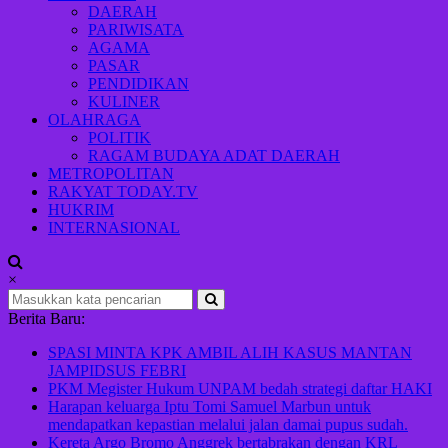
Indonesia
DAERAH
maju
PARIWISATA
AGAMA
PASAR
PENDIDIKAN
KULINER
OLAHRAGA
POLITIK
RAGAM BUDAYA ADAT DAERAH
METROPOLITAN
RAKYAT TODAY.TV
HUKRIM
INTERNASIONAL
×
Berita Baru:
SPASI MINTA KPK AMBIL ALIH KASUS MANTAN
JAMPIDSUS FEBRI
PKM Megister Hukum UNPAM bedah strategi daftar HAKI
Harapan keluarga Iptu Tomi Samuel Marbun untuk
mendapatkan kepastian melalui jalan damai pupus sudah.
Kereta Argo Bromo Anggrek bertabrakan dengan KRL