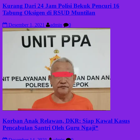
Kurang Dari 24 Jam Polisi Bekuk Pencuri 16
Tabung Oksigen di RSUD Muntilan
Desember 1, 2021
admin
0
Korban Anak Relawan, DKR: Siap Kawal Kasus
Pencabulan Santri Oleh Guru Ngaji*
Desember 14, 2021
admin
0