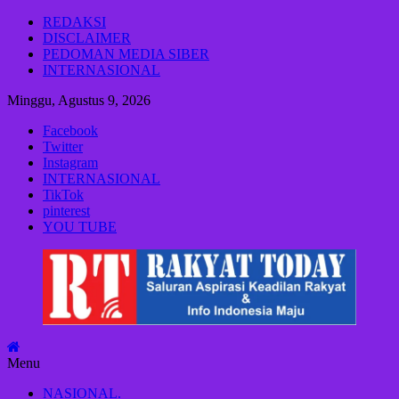
Lompat
REDAKSI
ke
DISCLAIMER
konten
PEDOMAN MEDIA SIBER
INTERNASIONAL
Minggu, Agustus 9, 2026
Facebook
Twitter
Instagram
INTERNASIONAL
TikTok
pinterest
YOU TUBE
Rakyat
Today
Saluran
aspirasi
keadilan
Menu
rakyat
dan
NASIONAL.