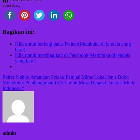
Share this...
Bagikan ini:
Klik untuk berbagi pada Twitter(Membuka di jendela yang
baru)
Klik untuk membagikan di Facebook(Membuka di jendela
yang baru)
Navigasi
Polres Nabire Amankan Pelaku Penjual Miras Lokal Jenis Bobo
Moeldoko: Pembangunan IKN Untuk Masa Depan Generasi Muda
pos
Indonesia*
admin