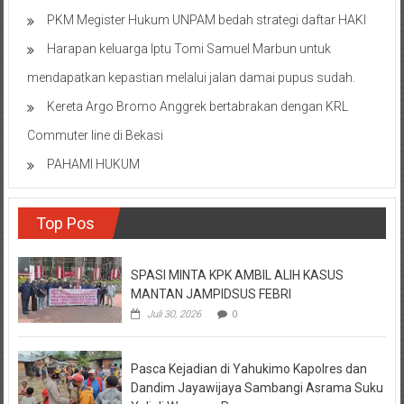
PKM Megister Hukum UNPAM bedah strategi daftar HAKI
Harapan keluarga Iptu Tomi Samuel Marbun untuk
mendapatkan kepastian melalui jalan damai pupus sudah.
Kereta Argo Bromo Anggrek bertabrakan dengan KRL
Commuter line di Bekasi
PAHAMI HUKUM
Top Pos
SPASI MINTA KPK AMBIL ALIH KASUS
MANTAN JAMPIDSUS FEBRI
Juli 30, 2026
0
Pasca Kejadian di Yahukimo Kapolres dan
Dandim Jayawijaya Sambangi Asrama Suku