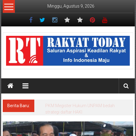
Lompat
Minggu, Agustus 9, 2026
ke
konten
Rakyat
Today
Saluran
aspirasi
keadilan
rakyat
dan
Indonesia
maju
Berita Baru:
PKM Megister Hukum UNPAM bedah
strategi daftar HAKI