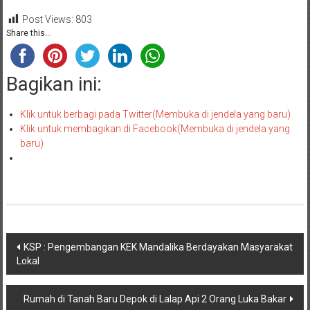
Post Views:
803
Share this...
Bagikan ini:
Klik untuk berbagi pada Twitter(Membuka di jendela yang baru)
Klik untuk membagikan di Facebook(Membuka di jendela yang
baru)
Navigasi
KSP : Pengembangan KEK Mandalika Berdayakan Masyarakat
Lokal
pos
Rumah di Tanah Baru Depok di Lalap Api 2 Orang Luka Bakar