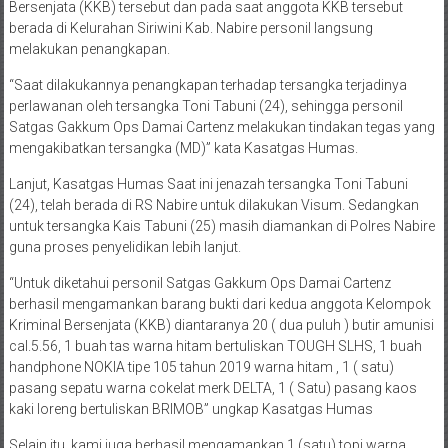
Bersenjata (KKB) tersebut dan pada saat anggota KKB tersebut
berada di Kelurahan Siriwini Kab. Nabire personil langsung
melakukan penangkapan.
“Saat dilakukannya penangkapan terhadap tersangka terjadinya
perlawanan oleh tersangka Toni Tabuni (24), sehingga personil
Satgas Gakkum Ops Damai Cartenz melakukan tindakan tegas yang
mengakibatkan tersangka (MD)” kata Kasatgas Humas.
Lanjut, Kasatgas Humas Saat ini jenazah tersangka Toni Tabuni
(24), telah berada di RS Nabire untuk dilakukan Visum. Sedangkan
untuk tersangka Kais Tabuni (25) masih diamankan di Polres Nabire
guna proses penyelidikan lebih lanjut.
“Untuk diketahui personil Satgas Gakkum Ops Damai Cartenz
berhasil mengamankan barang bukti dari kedua anggota Kelompok
Kriminal Bersenjata (KKB) diantaranya 20 ( dua puluh ) butir amunisi
cal.5.56, 1 buah tas warna hitam bertuliskan TOUGH SLHS, 1 buah
handphone NOKIA tipe 105 tahun 2019 warna hitam , 1 ( satu)
pasang sepatu warna cokelat merk DELTA, 1 ( Satu) pasang kaos
kaki loreng bertuliskan BRIMOB” ungkap Kasatgas Humas
Selain itu, kami juga berhasil mengamankan 1 (satu) topi warna