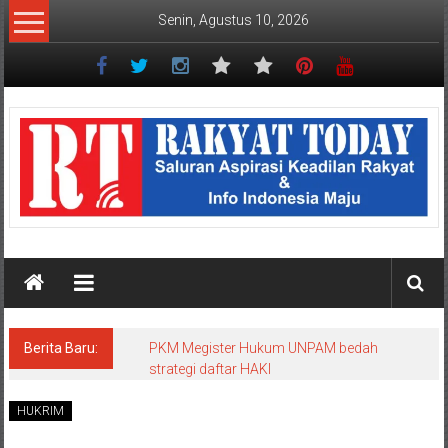
Lompat
Senin, Agustus 10, 2026
ke
konten
Rakyat
Today
Saluran
aspirasi
keadilan
rakyat
dan
Indonesia
maju
Berita Baru:
PKM Megister Hukum UNPAM bedah
strategi daftar HAKI
HUKRIM