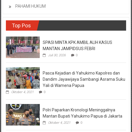
PAHAMI HUKUM
Top Pos
SPASI MINTA KPK AMBIL ALIH KASUS
MANTAN JAMPIDSUS FEBRI
Juli 30, 2026
0
Pasca Kejadian di Yahukimo Kapolres dan
Dandim Jayawijaya Sambangi Asrama Suku
Yali di Wamena Papua
Oktober 4, 2021
0
Polri Paparkan Kronologi Meninggalnya
Mantan Bupati Yahukimo Papua di Jakarta
Oktober 4, 2021
0