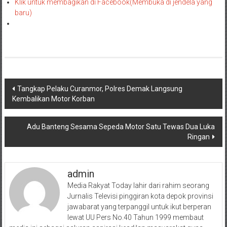
Klik untuk membagikan di Facebook(Membuka di jendela yang
baru)
Navigasi
Tangkap Pelaku Curanmor, Polres Demak Langsung
Kembalikan Motor Korban
pos
Adu Banteng Sesama Sepeda Motor Satu Tewas Dua Luka
Ringan
admin
Media Rakyat Today lahir dari rahim seorang
Jurnalis Televisi pinggiran kota depok provinsi
jawabarat yang terpanggil untuk ikut berperan
lewat UU Pers No.40 Tahun 1999 membaut