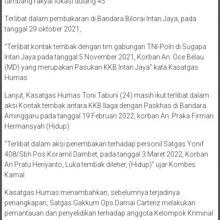
tambang rakyat lokasi dulang 45.
Terlibat dalam pembakaran di Bandara Bilorai Intan Jaya, pada
tanggal 29 oktober 2021,
“Terlibat kontak tembak dengan tim gabungan TNI-Polri di Sugapa
Intan Jaya pada tanggal 5 November 2021, Korban An. Oce Belau
(MD) yang merupakan Pasukan KKB Intan Jaya” kata Kasatgas
Humas
Lanjut, Kasatgas Humas Toni Tabuni (24) masih ikut terlibat dalam
aksi Kontak tembak antara KKB Ilaga dengan Paskhas di Bandara
Aminggaru pada tanggal 19 Februari 2022, korban An. Praka Firman
Hermansyah (Hidup).
“Terlibat dalam aksi penembakan terhadap personil Satgas Yonif
408/Sbh Pos Koramil Dambet, pada tanggal 3 Maret 2022, Korban
An Pratu Heriyanto, Luka tembak dileher, (Hidup)” ujar Kombes
Kamal
Kasatgas Humas menambahkan, sebelumnya terjadinya
penangkapan, Satgas Gakkum Ops Damai Cartenz melakukan
pemantauan dan penyelidikan terhadap anggota Kelompok Kriminal