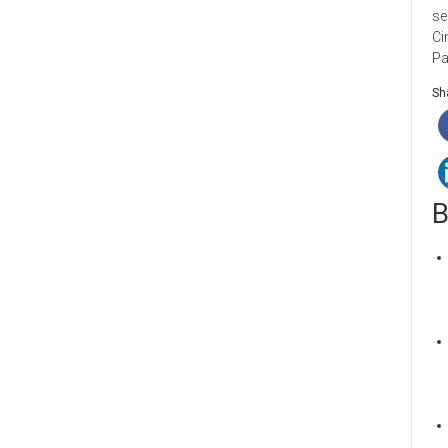
se
Ci
Pa
Sha
B