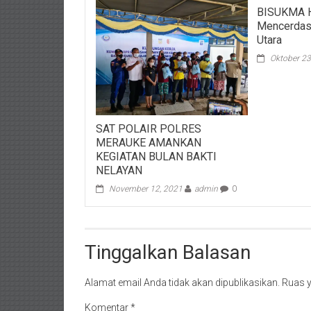
BISUKMA H
Mencerdask
Utara
Oktober 23
SAT POLAIR POLRES
MERAUKE AMANKAN
KEGIATAN BULAN BAKTI
NELAYAN
November 12, 2021
admin
0
Tinggalkan Balasan
Alamat email Anda tidak akan dipublikasikan.
Ruas y
Komentar
*