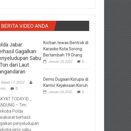
BERITA VIDEO ANDA
Korban tewas Bentrok di
olda Jabar
Karaoke Kota Sorong
erhasil Gagalkan
Bertambah 19 Orang
enyeludupan Sabu
Januari 25, 2022
0
Ton dari Laut
angandaran
Demo Dugaan Korupsi di
Maret 17, 2022
Kantor Kejaksaan Kisruh
min
0
Januari 24, 2022
0
KYAT TODAY.ID _
ANDUNG – Tim
rkoba Polda
wabarat berhasil
galkan penyeludupan
rkoba jenis sabu