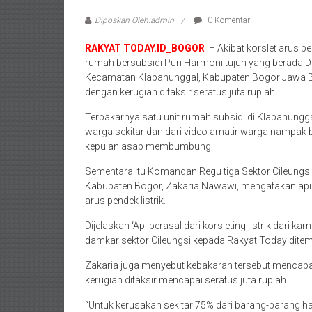
Diposkan Oleh:admin
0 Komentar
RAKYAT TODAY.ID_BOGOR
– Akibat korslet arus pen
rumah bersubsidi Puri Harmoni tujuh yang berada D
Kecamatan Klapanunggal, Kabupaten Bogor Jawa Ba
dengan kerugian ditaksir seratus juta rupiah.
Terbakarnya satu unit rumah subsidi di Klapanung
warga sekitar dan dari video amatir warga nampak
kepulan asap membumbung.
Sementara itu Komandan Regu tiga Sektor Cileung
Kabupaten Bogor, Zakaria Nawawi, mengatakan api 
arus pendek listrik.
Dijelaskan ‘Api berasal dari korsleting listrik dari ka
damkar sektor Cileungsi kepada Rakyat Today ditem
Zakaria juga menyebut kebakaran tersebut mencapa
kerugian ditaksir mencapai seratus juta rupiah.
“Untuk kerusakan sekitar 75% dari barang-barang ha