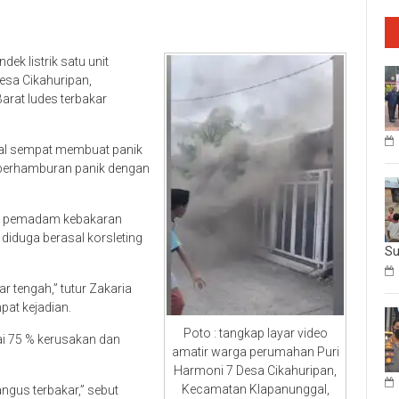
dek listrik satu unit
esa Cikahuripan,
rat ludes terbakar
gal sempat membuat panik
 berhamburan panik dengan
si pemadam kebakaran
diduga berasal korsleting
Su
mar tengah,” tutur Zakaria
pat kejadian.
Poto : tangkap layar video
i 75 % kerusakan dan
amatir warga perumahan Puri
Harmoni 7 Desa Cikahuripan,
Kecamatan Klapanunggal,
ngus terbakar,” sebut