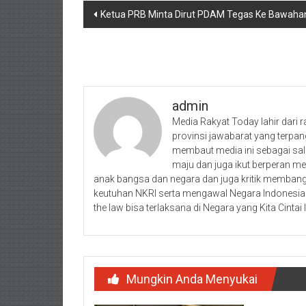
Navigasi
Ketua PRB Minta Dirut PDAM Tegas Ke Bawahan
pos
admin
Media Rakyat Today lahir dari r
provinsi jawabarat yang terpan
membaut media ini sebagai sal
maju dan juga ikut berperan 
anak bangsa dan negara dan juga kritik membangu
keutuhan NKRI serta mengawal Negara Indonesia 
the law bisa terlaksana di Negara yang Kita Cintai I
Mungkin Anda Menyukai