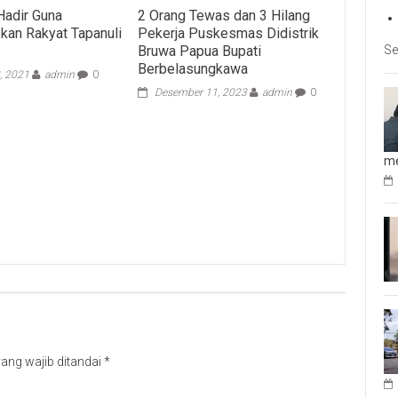
adir Guna
2 Orang Tewas dan 3 Hilang
an Rakyat Tapanuli
Pekerja Puskesmas Didistrik
Se
Bruwa Papua Bupati
Berbelasungkawa
, 2021
admin
0
Desember 11, 2023
admin
0
me
ang wajib ditandai
*