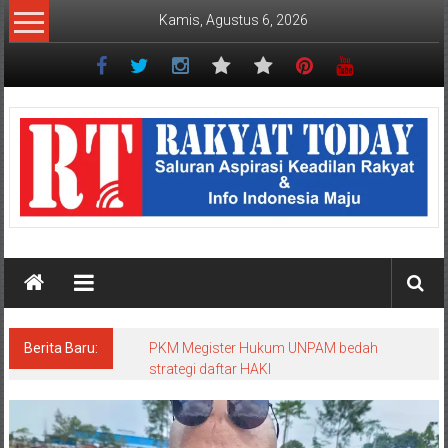
Lompat
Kamis, Agustus 6, 2026
ke
konten
Rakyat
Today
Saluran
aspirasi
keadilan
rakyat
dan
Indonesia
maju
Berita Baru:
PKM Megister Hukum UNPAM bedah
strategi daftar HAKI