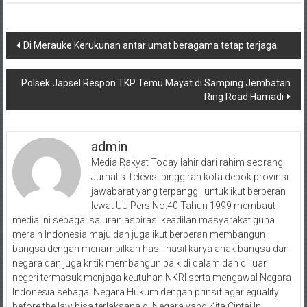
Navigasi
Di Merauke Kerukunan antar umat beragama tetap terjaga.
pos
Polsek Japsel Respon TKP Temu Mayat di Samping Jembatan
Ring Road Hamadi
admin
Media Rakyat Today lahir dari rahim seorang
Jurnalis Televisi pinggiran kota depok provinsi
jawabarat yang terpanggil untuk ikut berperan
lewat UU Pers No.40 Tahun 1999 membaut
media ini sebagai saluran aspirasi keadilan masyarakat guna
meraih Indonesia maju dan juga ikut berperan membangun
bangsa dengan menampilkan hasil-hasil karya anak bangsa dan
negara dan juga kritik membangun baik di dalam dan di luar
negeri termasuk menjaga keutuhan NKRI serta mengawal Negara
Indonesia sebagai Negara Hukum dengan prinsif agar eguality
before the law bisa terlaksana di Negara yang Kita Cintai Ini.