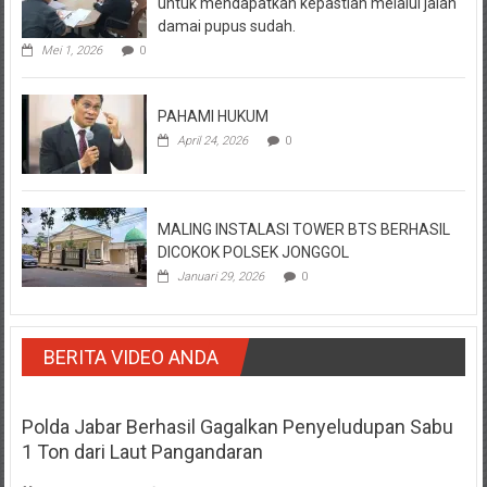
untuk mendapatkan kepastian melalui jalan
damai pupus sudah.
Mei 1, 2026
0
PAHAMI HUKUM
April 24, 2026
0
MALING INSTALASI TOWER BTS BERHASIL
DICOKOK POLSEK JONGGOL
Januari 29, 2026
0
BERITA VIDEO ANDA
Polda Jabar Berhasil Gagalkan Penyeludupan Sabu
1 Ton dari Laut Pangandaran