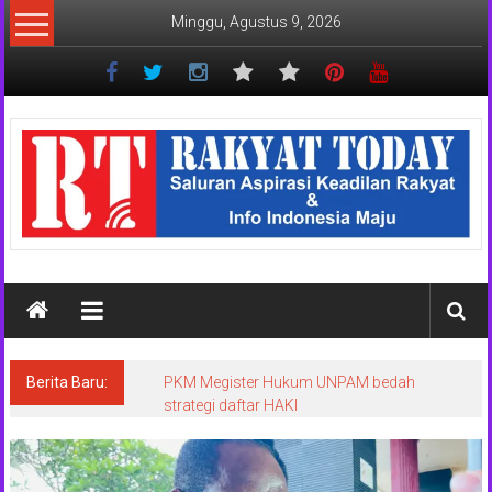
Lompat
Minggu, Agustus 9, 2026
ke
konten
Rakyat
Today
Saluran
aspirasi
keadilan
rakyat
dan
Indonesia
maju
Berita Baru:
PKM Megister Hukum UNPAM bedah
strategi daftar HAKI