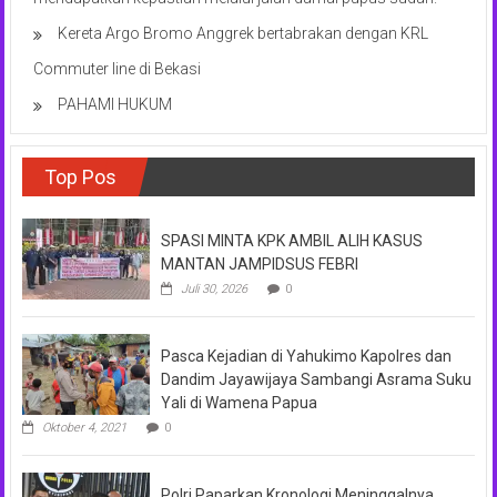
Kereta Argo Bromo Anggrek bertabrakan dengan KRL
Commuter line di Bekasi
PAHAMI HUKUM
Top Pos
SPASI MINTA KPK AMBIL ALIH KASUS
MANTAN JAMPIDSUS FEBRI
Juli 30, 2026
0
Pasca Kejadian di Yahukimo Kapolres dan
Dandim Jayawijaya Sambangi Asrama Suku
Yali di Wamena Papua
Oktober 4, 2021
0
Polri Paparkan Kronologi Meninggalnya