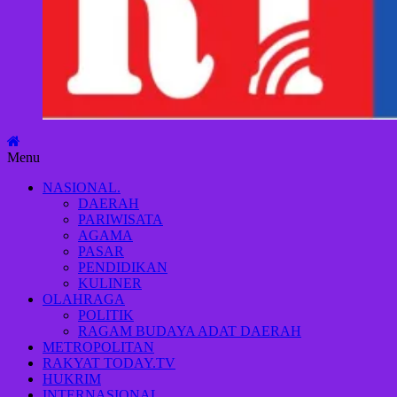
Indonesia
maju
Menu
NASIONAL.
DAERAH
PARIWISATA
AGAMA
PASAR
PENDIDIKAN
KULINER
OLAHRAGA
POLITIK
RAGAM BUDAYA ADAT DAERAH
METROPOLITAN
RAKYAT TODAY.TV
HUKRIM
INTERNASIONAL