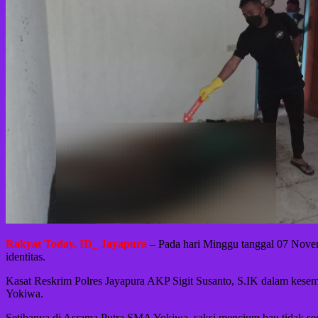
Rakyat Today. ID_ Jayapura
– Pada hari Minggu tanggal 07 Nove
identitas.
Kasat Reskrim Polres Jayapura AKP Sigit Susanto, S.IK dalam kese
Yokiwa.
Setibanya di Asrama Putra SMA Yokiwa, saksi mencium bau tidak seda