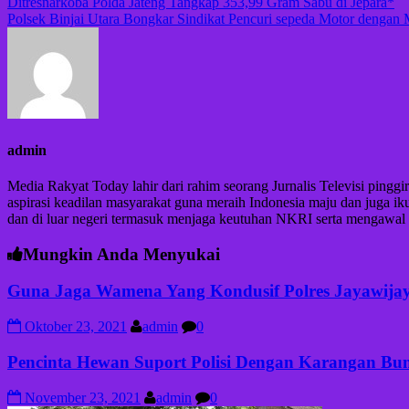
Navigasi
Ditresnarkoba Polda Jateng Tangkap 353,99 Gram Sabu di Jepara*
Polsek Binjai Utara Bongkar Sindikat Pencuri sepeda Motor dengan
pos
admin
Media Rakyat Today lahir dari rahim seorang Jurnalis Televisi pingg
aspirasi keadilan masyarakat guna meraih Indonesia maju dan juga 
dan di luar negeri termasuk menjaga keutuhan NKRI serta mengawal Ne
Mungkin Anda Menyukai
Guna Jaga Wamena Yang Kondusif Polres Jayawijaya 
Oktober 23, 2021
admin
0
Pencinta Hewan Suport Polisi Dengan Karangan Bun
November 23, 2021
admin
0