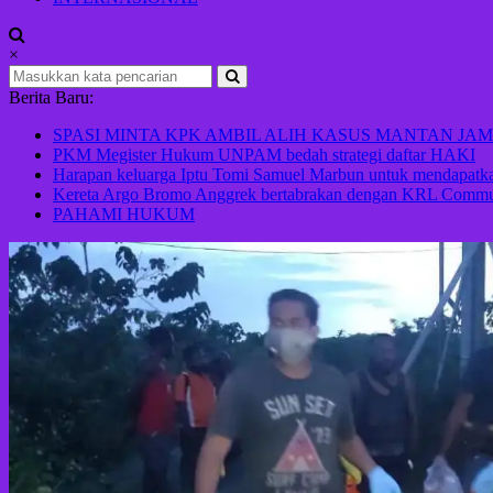
×
Berita Baru:
SPASI MINTA KPK AMBIL ALIH KASUS MANTAN JAM
PKM Megister Hukum UNPAM bedah strategi daftar HAKI
Harapan keluarga Iptu Tomi Samuel Marbun untuk mendapatkan
Kereta Argo Bromo Anggrek bertabrakan dengan KRL Commute
PAHAMI HUKUM