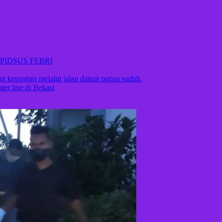
PIDSUS FEBRI
 kepastian melalui jalan damai pupus sudah.
r line di Bekasi