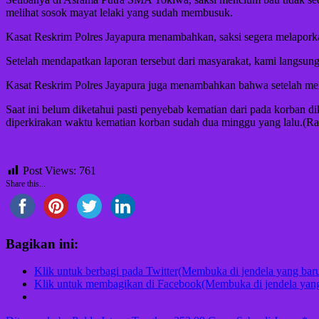
melihat sosok mayat lelaki yang sudah membusuk.
Kasat Reskrim Polres Jayapura menambahkan, saksi segera melapork
Setelah mendapatkan laporan tersebut dari masyarakat, kami langsung
Kasat Reskrim Polres Jayapura juga menambahkan bahwa setelah m
Saat ini belum diketahui pasti penyebab kematian dari pada korban 
diperkirakan waktu kematian korban sudah dua minggu yang lalu.(R
Post Views:
761
Share this...
Bagikan ini:
Klik untuk berbagi pada Twitter(Membuka di jendela yang bar
Klik untuk membagikan di Facebook(Membuka di jendela yang