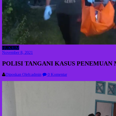
HUKRIM
November 8, 2021
POLISI TANGANI KASUS PENEMUAN 
Diposkan Oleh:admin
0 Komentar