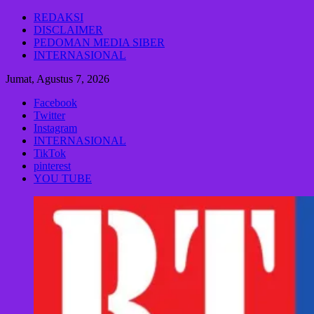
Lompat
REDAKSI
ke
DISCLAIMER
konten
PEDOMAN MEDIA SIBER
INTERNASIONAL
Jumat, Agustus 7, 2026
Facebook
Twitter
Instagram
INTERNASIONAL
TikTok
pinterest
YOU TUBE
Rakyat
Today
Saluran
aspirasi
keadilan
rakyat
dan