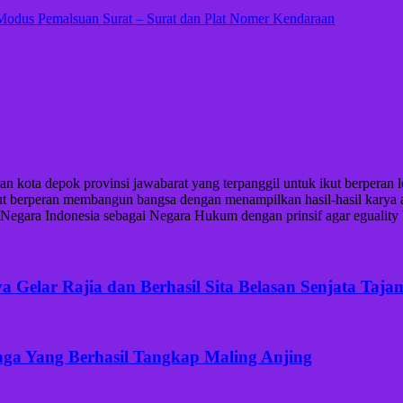
 Modus Pemalsuan Surat – Surat dan Plat Nomer Kendaraan
iran kota depok provinsi jawabarat yang terpanggil untuk ikut berper
ikut berperan membangun bangsa dengan menampilkan hasil-hasil karya
gara Indonesia sebagai Negara Hukum dengan prinsif agar eguality bef
Gelar Rajia dan Berhasil Sita Belasan Senjata Taja
ga Yang Berhasil Tangkap Maling Anjing