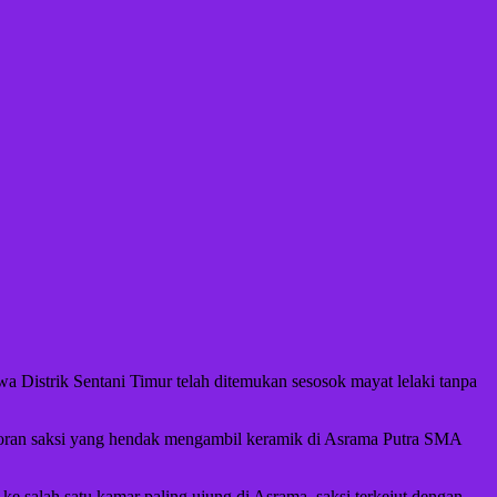
Distrik Sentani Timur telah ditemukan sesosok mayat lelaki tanpa
poran saksi yang hendak mengambil keramik di Asrama Putra SMA
 salah satu kamar paling ujung di Asrama, saksi terkejut dengan