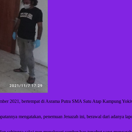
mber 2021, bertempat di Asrama Putra SMA Satu Atap Kampung Yokiwa 
mpatannya mengatakan, penemuan Jenazah ini, berawal dari adanya la
p sehingga saksi pun menelusuri sumber bau tersebut yang mengarah ke