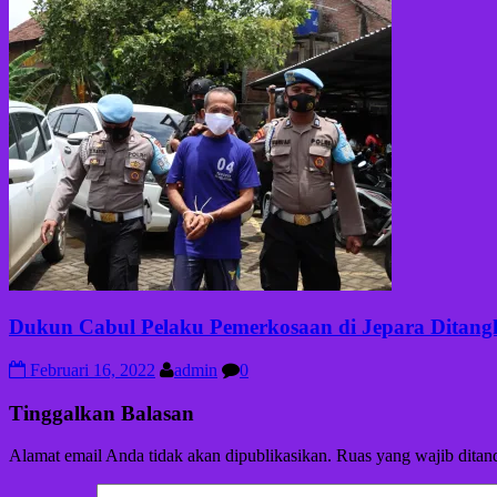
Dukun Cabul Pelaku Pemerkosaan di Jepara Ditangk
Februari 16, 2022
admin
0
Tinggalkan Balasan
Alamat email Anda tidak akan dipublikasikan.
Ruas yang wajib ditan