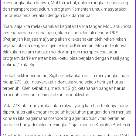
mengungkapkan bahwa, MoU tersebut, dalam rangka mendukung
dan mempercepat seluruh program Kementan untuk masyarakat
Indonesia bisa berjalan dengan baik dan lancar.
“Baru saja kita melaksanakan kegiatan tanda tangan MoU atau nota
kesepahaman dimana nanti, akan ditindaklanjuti dengan PKS
(Perjanjian Kerjasama) yang akan dilaksanakan oleh rekan-rekan
pejabat utama dengan dirjen terkait di Kementan. Mou ini tentunya
dilakukan dalam rangka mendorong dan mempercepat agar
program dari Kementan betul-betul bisa berjalan dengan hasil yang
optimal,” kata Sigit.
Terkait sektor pertanian, Sigit menekankan hal itu menyangkut hajat
hidup 273 juta masyarakat Indonesia yang setiap harinya harus
terpenuhi. Oleh sebab itu, menurut Sigit, ketahanan pangan harus
terpenuhi dengan meningkatkan produktivitas.
“Ada 273 juta masyarakat atau rakyat yang tiap hari tentunya harus
dipenuhi, terkait dengan masalah kebutuhan pangan dan ini menjadi
konsen kita bagaimana mendorong agar produktivitas pertanian
semakin hari jadi makin meningkat,” ujar mantan Kapolda Banten itu.
Mantan Kabareskrim Polri ini mengungkapkan bahwa, dalam MoU