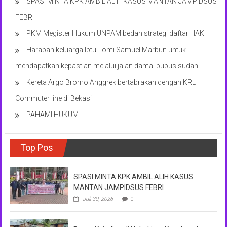
SPASI MINTA KPK AMBIL ALIH KASUS MANTAN JAMPIDSUS
FEBRI
PKM Megister Hukum UNPAM bedah strategi daftar HAKI
Harapan keluarga Iptu Tomi Samuel Marbun untuk
mendapatkan kepastian melalui jalan damai pupus sudah.
Kereta Argo Bromo Anggrek bertabrakan dengan KRL
Commuter line di Bekasi
PAHAMI HUKUM
Top Pos
SPASI MINTA KPK AMBIL ALIH KASUS
MANTAN JAMPIDSUS FEBRI
Juli 30, 2026
0