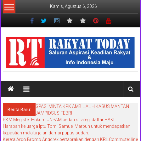
Lompat
Kamis, Agustus 6, 2026
ke
konten
Rakyat
Today
Saluran
aspirasi
keadilan
rakyat
dan
Indonesia
SPASI MINTA KPK AMBIL ALIH KASUS MANTAN
maju
Berita Baru:
JAMPIDSUS FEBRI
PKM Megister Hukum UNPAM bedah strategi daftar HAKI
Harapan keluarga Iptu Tomi Samuel Marbun untuk mendapatkan
kepastian melalui jalan damai pupus sudah.
Kereta Argo Bromo Anggrek bertabrakan dengan KRL Commuter line