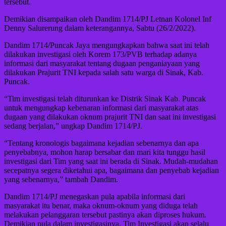
tersebut.
Demikian disampaikan oleh Dandim 1714/PJ Letnan Kolonel Inf
Denny Salurerung dalam keterangannya, Sabtu (26/2/2022).
Dandim 1714/Puncak Jaya mengungkapkan bahwa saat ini telah
dilakukan investigasi oleh Korem 173/PVB terhadap adanya
informasi dari masyarakat tentang dugaan penganiayaan yang
dilakukan Prajurit TNI kepada salah satu warga di Sinak, Kab.
Puncak.
“Tim investigasi telah diturunkan ke Distrik Sinak Kab. Puncak
untuk mengungkap kebenaran informasi dari masyarakat atas
dugaan yang dilakukan oknum prajurit TNI dan saat ini investigasi
sedang berjalan,” ungkap Dandim 1714/PJ.
“Tentang kronologis bagaimana kejadian sebenarnya dan apa
penyebabnya, mohon harap bersabar dan mari kita tunggu hasil
investigasi dari Tim yang saat ini berada di Sinak. Mudah-mudahan
secepatnya segera diketahui apa, bagaimana dan penyebab kejadian
yang sebenarnya,” tambah Dandim.
Dandim 1714/PJ menegaskan pula apabila informasi dari
masyarakat itu benar, maka oknum-oknum yang diduga telah
melakukan pelanggaran tersebut pastinya akan diproses hukum.
Demikian pula dalam investigasinya, Tim Investigasi akan selalu