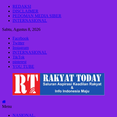
Lompat
REDAKSI
ke
DISCLAIMER
konten
PEDOMAN MEDIA SIBER
INTERNASIONAL
Sabtu, Agustus 8, 2026
Facebook
Twitter
Instagram
INTERNASIONAL
TikTok
pinterest
YOU TUBE
Rakyat
Today
Saluran
aspirasi
keadilan
Menu
rakyat
dan
NASIONAL.