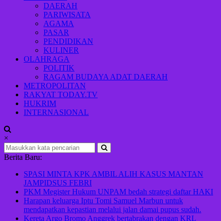
Indonesia
DAERAH
maju
PARIWISATA
AGAMA
PASAR
PENDIDIKAN
KULINER
OLAHRAGA
POLITIK
RAGAM BUDAYA ADAT DAERAH
METROPOLITAN
RAKYAT TODAY.TV
HUKRIM
INTERNASIONAL
×
Berita Baru:
SPASI MINTA KPK AMBIL ALIH KASUS MANTAN
JAMPIDSUS FEBRI
PKM Megister Hukum UNPAM bedah strategi daftar HAKI
Harapan keluarga Iptu Tomi Samuel Marbun untuk
mendapatkan kepastian melalui jalan damai pupus sudah.
Kereta Argo Bromo Anggrek bertabrakan dengan KRL