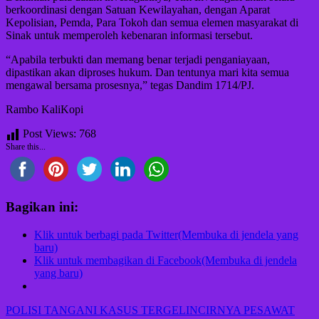
berkoordinasi dengan Satuan Kewilayahan, dengan Aparat
Kepolisian, Pemda, Para Tokoh dan semua elemen masyarakat di
Sinak untuk memperoleh kebenaran informasi tersebut.
“Apabila terbukti dan memang benar terjadi penganiayaan,
dipastikan akan diproses hukum. Dan tentunya mari kita semua
mengawal bersama prosesnya,” tegas Dandim 1714/PJ.
Rambo KaliKopi
Post Views:
768
Share this...
Bagikan ini:
Klik untuk berbagi pada Twitter(Membuka di jendela yang
baru)
Klik untuk membagikan di Facebook(Membuka di jendela
yang baru)
Navigasi
POLISI TANGANI KASUS TERGELINCIRNYA PESAWAT