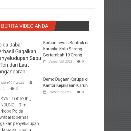
BERITA VIDEO ANDA
Korban tewas Bentrok di
olda Jabar
Karaoke Kota Sorong
erhasil Gagalkan
Bertambah 19 Orang
enyeludupan Sabu
Januari 25, 2022
0
Ton dari Laut
angandaran
Demo Dugaan Korupsi di
Maret 17, 2022
Kantor Kejaksaan Kisruh
min
0
Januari 24, 2022
0
KYAT TODAY.ID _
ANDUNG – Tim
rkoba Polda
wabarat berhasil
galkan penyeludupan
rkoba jenis sabu