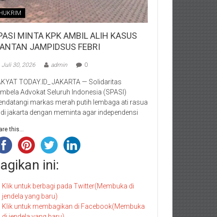
HUKRIM
PASI MINTA KPK AMBIL ALIH KASUS
ANTAN JAMPIDSUS FEBRI
Juli 30, 2026
admin
0
KYAT TODAY.ID_ JAKARTA — Solidaritas
mbela Advokat Seluruh Indonesia (SPASI)
ndatangi markas merah putih lembaga ati rasua
i di jakarta dengan meminta agar independensi
re this...
agikan ini:
Klik untuk berbagi pada Twitter(Membuka di
jendela yang baru)
Klik untuk membagikan di Facebook(Membuka
di jendela yang baru)