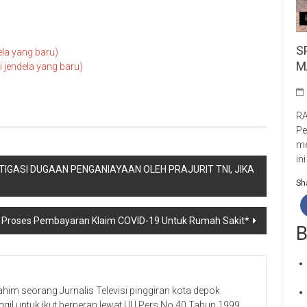
S
ela yang baru)
M
jendela yang baru)
RA
Pe
me
in
IGASI DUGAAN PENGANIAYAAN OLEH PRAJURIT TNI, JIKA
Sha
 Proses Pembayaran Klaim COVID-19 Untuk Rumah Sakit*
B
ahim seorang Jurnalis Televisi pinggiran kota depok
ggil untuk ikut berperan lewat UU Pers No.40 Tahun 1999