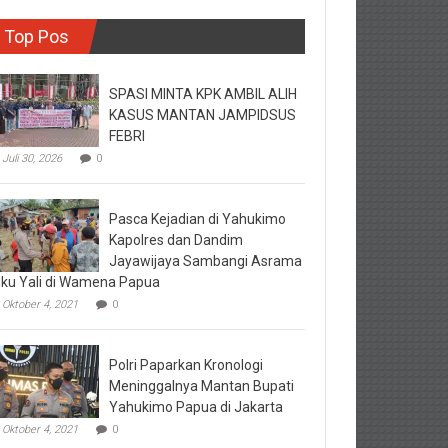
Top Pos
SPASI MINTA KPK AMBIL ALIH
KASUS MANTAN JAMPIDSUS
FEBRI
Juli 30, 2026
0
Pasca Kejadian di Yahukimo
Kapolres dan Dandim
Jayawijaya Sambangi Asrama
ku Yali di Wamena Papua
Oktober 4, 2021
0
Polri Paparkan Kronologi
Meninggalnya Mantan Bupati
Yahukimo Papua di Jakarta
Oktober 4, 2021
0