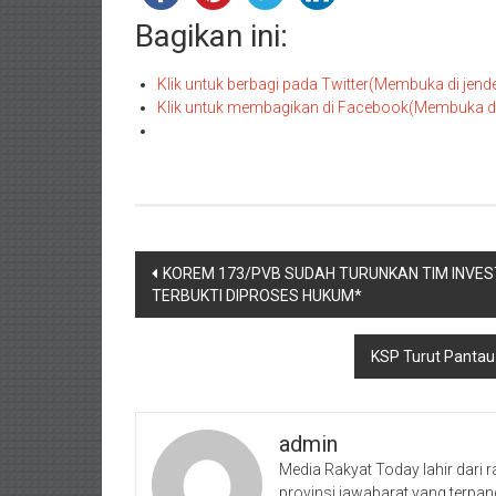
Bagikan ini:
Klik untuk berbagi pada Twitter(Membuka di jend
Klik untuk membagikan di Facebook(Membuka di 
Navigasi
KOREM 173/PVB SUDAH TURUNKAN TIM INVEST
TERBUKTI DIPROSES HUKUM*
pos
KSP Turut Pantau
admin
Media Rakyat Today lahir dari r
provinsi jawabarat yang terpan