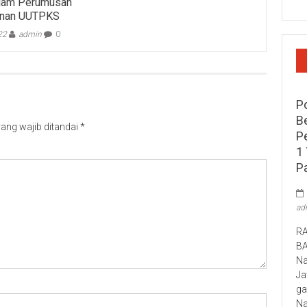
alam Perumusan
runan UUTPKS
22
admin
0
P
B
ang wajib ditandai
*
P
1 
P
ad
RA
B
Na
Ja
ga
Na