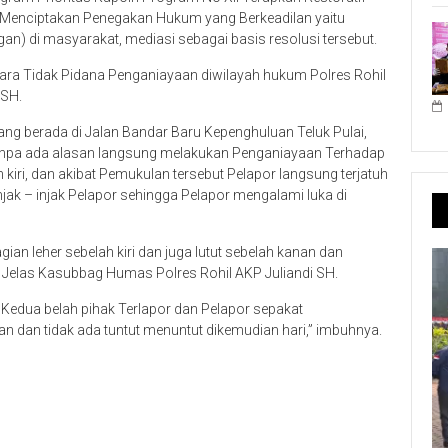
k Menciptakan Penegakan Hukum yang Berkeadilan yaitu
ingan) di masyarakat, mediasi sebagai basis resolusi tersebut.
kara Tidak Pidana Penganiayaan diwilayah hukum Polres Rohil
 SH.
ang berada di Jalan Bandar Baru Kepenghuluan Teluk Pulai,
 tanpa ada alasan langsung melakukan Penganiayaan Terhadap
kiri, dan akibat Pemukulan tersebut Pelapor langsung terjatuh
njak – injak Pelapor sehingga Pelapor mengalami luka di
ian leher sebelah kiri dan juga lutut sebelah kanan dan
” Jelas Kasubbag Humas Polres Rohil AKP Juliandi SH.
a Kedua belah pihak Terlapor dan Pelapor sepakat
n dan tidak ada tuntut menuntut dikemudian hari,” imbuhnya.