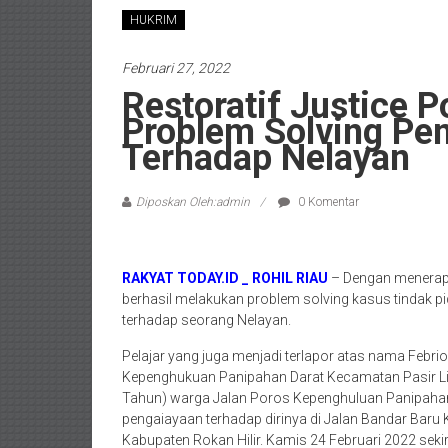
HUKRIM
Februari 27, 2022
Restoratif Justice 
Problem Solving Pe
Terhadap Nelayan
Diposkan Oleh:admin
0 Komentar
RAKYAT TODAY.ID _ ROHIL RIAU
– Dengan menerapka
berhasil melakukan problem solving kasus tindak p
terhadap seorang Nelayan.
Pelajar yang juga menjadi terlapor atas nama Febr
Kepenghukuan Panipahan Darat Kecamatan Pasir Li
Tahun) warga Jalan Poros Kepenghuluan Panipahan
pengaiayaan terhadap dirinya di Jalan Bandar Bar
Kabupaten Rokan Hilir. Kamis 24 Februari 2022 sekir