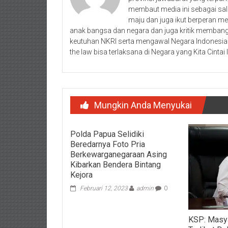
membaut media ini sebagai sal
maju dan juga ikut berperan 
anak bangsa dan negara dan juga kritik membangu
keutuhan NKRI serta mengawal Negara Indonesia 
the law bisa terlaksana di Negara yang Kita Cintai I
Mungkin Anda Menyukai
Polda Papua Selidiki
Beredarnya Foto Pria
Berkewarganegaraan Asing
Kibarkan Bendera Bintang
Kejora
Februari 12, 2023
admin
0
KSP: Masya