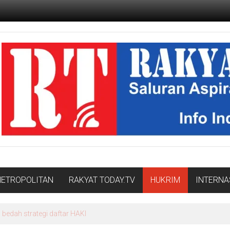
ETROPOLITAN
RAKYAT TODAY.TV
HUKRIM
INTERNA
edah strategi daftar HAKI