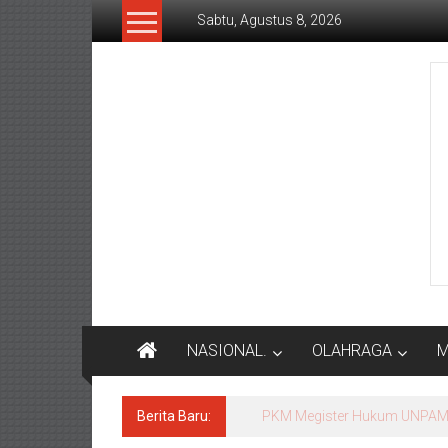
Lompat
Sabtu, Agustus 8, 2026
ke
konten
Rakyat
Today
Saluran
aspirasi
keadilan
rakyat
dan
Indonesia
maju
NASIONAL.
OLAHRAGA
M
Berita Baru:
PKM Megister Hukum UNPAM b