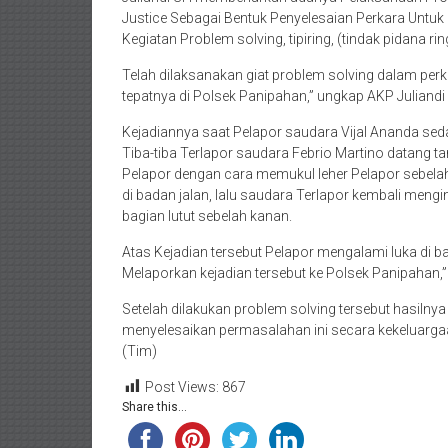
Justice Sebagai Bentuk Penyelesaian Perkara Untu
Kegiatan Problem solving, tipiring, (tindak pidana r
Telah dilaksanakan giat problem solving dalam per
tepatnya di Polsek Panipahan,” ungkap AKP Juliandi
Kejadiannya saat Pelapor saudara Vijal Ananda sed
Tiba-tiba Terlapor saudara Febrio Martino datang
Pelapor dengan cara memukul leher Pelapor sebelah 
di badan jalan, lalu saudara Terlapor kembali mengi
bagian lutut sebelah kanan.
Atas Kejadian tersebut Pelapor mengalami luka di bag
Melaporkan kejadian tersebut ke Polsek Panipahan,
Setelah dilakukan problem solving tersebut hasilny
menyelesaikan permasalahan ini secara kekeluargaa
(Tim)
Post Views:
867
Share this...