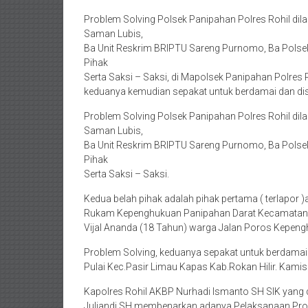
Problem Solving Polsek Panipahan Polres Rohil di
Saman Lubis,
Ba Unit Reskrim BRIPTU Sareng Purnomo, Ba Polsek
Pihak
Serta Saksi – Saksi, di Mapolsek Panipahan Polres R
keduanya kemudian sepakat untuk berdamai dan dis
Problem Solving Polsek Panipahan Polres Rohil di
Saman Lubis,
Ba Unit Reskrim BRIPTU Sareng Purnomo, Ba Polsek
Pihak
Serta Saksi – Saksi.
Kedua belah pihak adalah pihak pertama ( terlapor 
Rukam Kepenghukuan Panipahan Darat Kecamatan Pa
Vijal Ananda (18 Tahun) warga Jalan Poros Kepen
Problem Solving, keduanya sepakat untuk berdamai a
Pulai Kec.Pasir Limau Kapas Kab.Rokan Hilir. Kamis
Kapolres Rohil AKBP Nurhadi Ismanto SH SIK yang 
Juliandi SH membenarkan adanya Pelaksanaan Progr